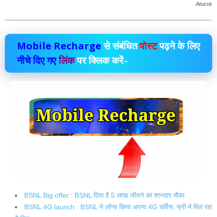
Atozsk
Mobile Recharge
से संबंधित
पोस्ट
पढ़ने के लिए
नीचे दिए गए
लिंक
पर क्लिक करें–
BSNL Big offer : BSNL दिया है 5 लाख जीतने का शानदार मौका
BSNL 4G launch : BSNL ने लॉन्च किया अपना 4G सर्विस, फ्री में मिल रहा