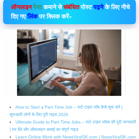
ऑनलाइन
पैसा
कमाने से
संबंधित
पोस्ट
पढ़ने
के लिए नीचे
दिए गए
लिंक
पर क्लिक करें–
How to Start a Part-Time Job – पार्ट-टाइम जॉब कैसे शुरू करें |
शुरुआती लोगों के लिए पूरी गाइड 2026
Ultimate Guide to Part-Time Jobs – पार्ट-टाइम जॉब्स की पूरी जानकारी
| घर बैठे और ऑफलाइन कमाई का संपूर्ण गाइड
Learn Online Work with NewsViralSK.com | NewsViralSK.com