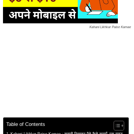
Kahani Likhkar Paise Kamae
Table of Contents