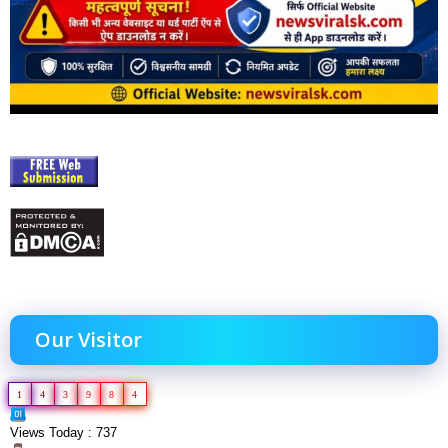
Our Visitor
1
4
3
9
8
4
Views Today : 737