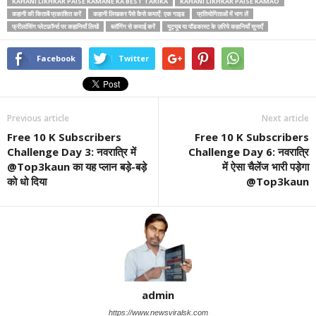
KAHANI LIKHKAR PAISE KAMANE KA BEST TARIKA
KAHANI LIKHKAR PAISE KAMAO
कहानी की किताबें प्रकाशित करें
कहानी लिखकर पैसे कैसे कमाएँ: एक गाइड
प्रतियोगिताओं में भाग लें
फ्रीलांसिंग प्लेटफ़ॉर्म्स पर कहानियाँ लिखें
ब्लॉगिंग से कमाई करें
यूट्यूब या पॉडकास्ट के ज़रिये कहानियाँ सुनाएँ
Facebook
Twitter
Previous article
Next article
Free 10 K Subscribers
Free 10 K Subscribers
Challenge Day 3: नवरात्रि में
Challenge Day 6: नवरात्रि
@Top3kaun का यह प्लान बड़े-बड़े
में ऐसा चैलेंज भारी पड़ेगा
को धो दिया
@Top3kaun
admin
https://www.newsviralsk.com