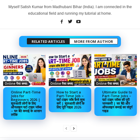
Myself Satish Kumar from Madhubani Bihar (India). I am connected in the
educational field and running my tutorial at home.
RELATED ARTICLES
MORE FROM AUTHOR
Online पैसा कमाए
Online पैसा कमाए
Online पैसा कमाए
Online Part-Time
How to Start a
Ultimate Guide to
Jobs for
Part-Time Job –
Part-Time Jobs –
Beginners 2026 |
पार्ट-टाइम जॉब कैसे शुरू
पार्ट-टाइम जॉब्स की पूरी
शुरुआती लोगों के लिए
करें | शुरुआती लोगों के
जानकारी | घर बैठे और
ऑनलाइन पार्ट-टाइम जॉब्स
लिए पूरी गाइड 2026
ऑफलाइन कमाई का संपूर्ण
– घर बैठे कमाई के आसान
गाइड
तरीके