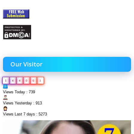
Our Visitor
1
4
4
0
6
1
Views Today : 739
Views Yesterday : 913
Views Last 7 days : 5273