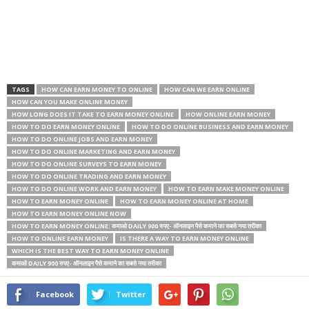
TAGS
HOW CAN EARN MONEY TO ONLINE
HOW CAN WE EARN ONLINE
HOW CAN YOU MAKE ONLINE MONEY
HOW LONG DOES IT TAKE TO EARN MONEY ONLINE
HOW ONLINE EARN MONEY
HOW TO DO EARN MONEY ONLINE
HOW TO DO ONLINE BUSINESS AND EARN MONEY
HOW TO DO ONLINE JOBS AND EARN MONEY
HOW TO DO ONLINE MARKETING AND EARN MONEY
HOW TO DO ONLINE SURVEYS TO EARN MONEY
HOW TO DO ONLINE TRADING AND EARN MONEY
HOW TO DO ONLINE WORK AND EARN MONEY
HOW TO EARN MAKE MONEY ONLINE
HOW TO EARN MONEY ONLINE
HOW TO EARN MONEY ONLINE AT HOME
HOW TO EARN MONEY ONLINE NOW
HOW TO EARN MONEY ONLINE: कमाओ DAILY 900 रुपए- ऑनलाइन पैसे कमाने का सबसे नया तरीका
HOW TO ONLINE EARN MONEY
IS THERE A WAY TO EARN MONEY ONLINE
WHICH IS THE BEST WAY TO EARN MONEY ONLINE
कमाओ DAILY 900 रुपए- ऑनलाइन पैसे कमाने का सबसे नया तरीका
Facebook
Twitter