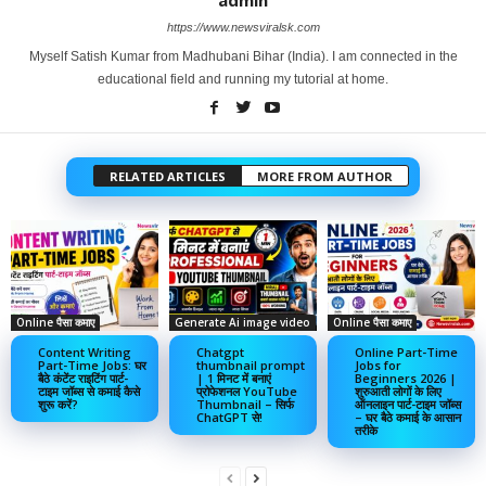
admin
https://www.newsviralsk.com
Myself Satish Kumar from Madhubani Bihar (India). I am connected in the
educational field and running my tutorial at home.
RELATED ARTICLES
MORE FROM AUTHOR
Online पैसा कमाए
Generate Ai image video
Online पैसा कमाए
Content Writing
Chatgpt
Online Part-Time
Part-Time Jobs: घर
thumbnail prompt
Jobs for
बैठे कंटेंट राइटिंग पार्ट-
| 1 मिनट में बनाएं
Beginners 2026 |
टाइम जॉब्स से कमाई कैसे
प्रोफेशनल YouTube
शुरुआती लोगों के लिए
शुरू करें?
Thumbnail – सिर्फ
ऑनलाइन पार्ट-टाइम जॉब्स
ChatGPT से!
– घर बैठे कमाई के आसान
तरीके