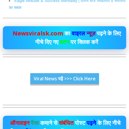
Eagle Attitude & Success Mentality | दोस्तों बाज सिखलाता है सफलता
का सबक
Newsviralsk.com
का
वाइरल
न्यूज़
पढ़ने के लिए
नीचे दिए गए
बटन
पर क्लिक करें
Viral News पढ़ें >>> Click Here
ऑनलाइन
पैसा
कमाने से
संबंधित
पोस्ट
पढ़ने
के लिए नीचे