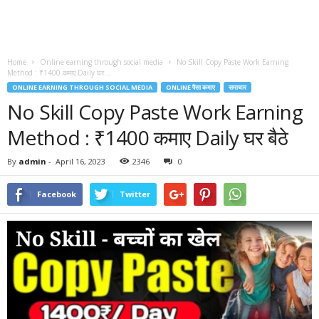
Home
Online earning through social media
No Skill Copy Paste Work Earning
Method : ₹1400 कमाए Daily घर...
ONLINE EARNING THROUGH SOCIAL MEDIA
ONLINE पैसा कमाए
समाचार
No Skill Copy Paste Work Earning
Method : ₹1400 कमाए Daily घर बैठे
By
admin
-
April 16, 2023
2346
0
Facebook
Twitter