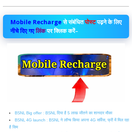
Mobile Recharge
से संबंधित
पोस्ट
पढ़ने के लिए
नीचे दिए गए
लिंक
पर क्लिक करें–
BSNL Big offer : BSNL दिया है 5 लाख जीतने का शानदार मौका
BSNL 4G launch : BSNL ने लॉन्च किया अपना 4G सर्विस, फ्री में मिल रहा
है सिम