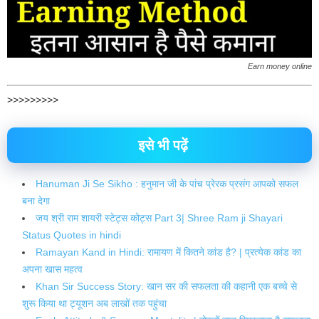
Earn money online
>>>>>>>>>
इसे भी पढ़ें
Hanuman Ji Se Sikho : हनुमान जी के पांच प्रेरक प्रसंग आपको सफल
बना देगा
जय श्री राम शायरी स्टेट्स कोट्स Part 3| Shree Ram ji Shayari
Status Quotes in hindi
Ramayan Kand in Hindi: रामायण में कितने कांड है? | प्रत्येक कांड का
अपना खास महत्व
Khan Sir Success Story: खान सर की सफलता की कहानी एक बच्चे से
शुरू किया था ट्यूशन अब लाखों तक पहुंचा