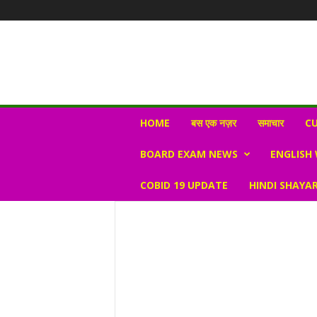
N
HOME
बस एक नज़र
समाचार
CU
e
w
BOARD EXAM NEWS
ENGLISH
s
V
COBID 19 UPDATE
HINDI SHAYAR
i
r
a
l
S
K