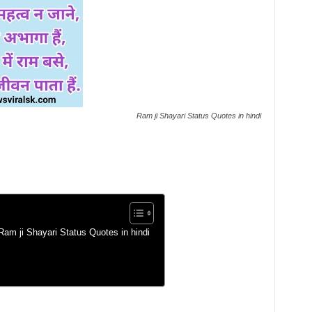
Ram ji Shayari Status Quotes in hindi
ee Ram ji Shayari Status Quotes in hindi