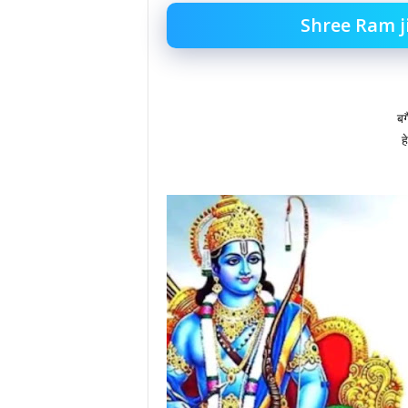
Shree Ram j
बग
ह