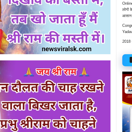
Onlin
लोगों 
आसान 
Congr
Yadav
2018 