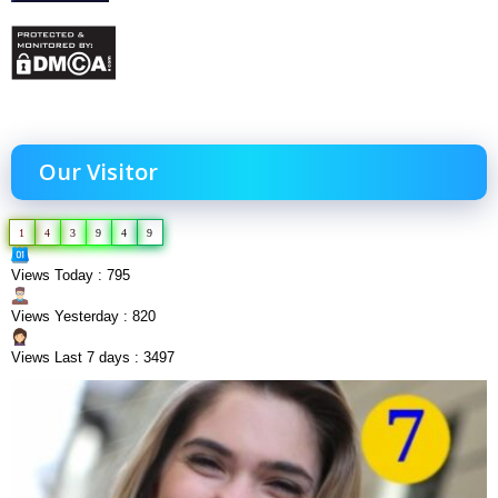
Our Visitor
1
4
3
9
4
9
Views Today : 795
Views Yesterday : 820
Views Last 7 days : 3497