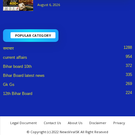
August 6, 2026
POPULAR CATEGORY
1288
समाचार
954
current affairs
372
Bihar board 10th
335
Bihar Board latest news
269
Gk Gs
224
12th Bihar Board
Legal Document
Contact Us
About Us
Disclaimer
Privacy
© Copyright (c) 2022 NewsViralSK All Right Reseved