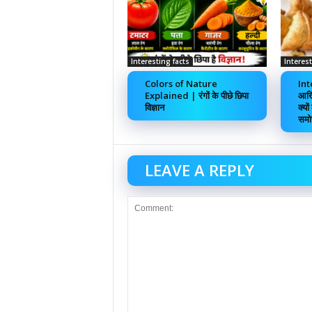
Interesting facts
Interest
Colors of Nature
Int
Explained | रंगों के पीछे छिपा
आखि
विज्ञान
क्यो
समो
LEAVE A REPLY