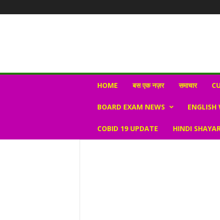
N
HOME
बस एक नज़र
समाचार
CU
e
w
BOARD EXAM NEWS
ENGLISH
s
V
COBID 19 UPDATE
HINDI SHAYAR
i
r
a
l
S
K