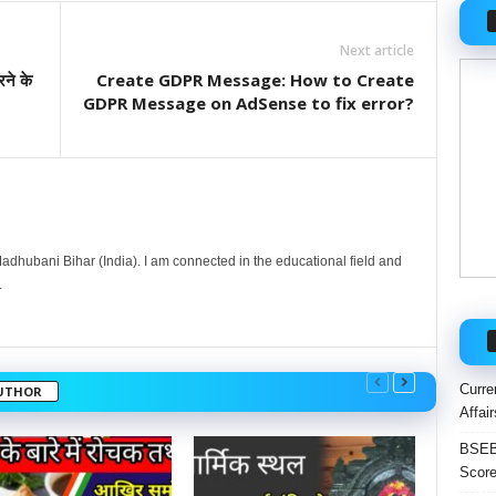
Next article
ने के
Create GDPR Message: How to Create
GDPR Message on AdSense to fix error?
dhubani Bihar (India). I am connected in the educational field and
.
Curre
UTHOR
Affai
BSEB 
Score