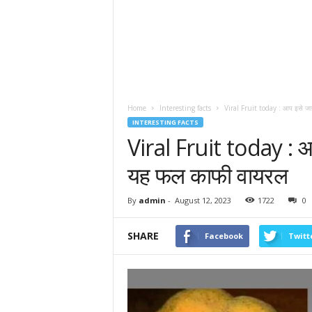
Home
Interesting facts
Viral Fruit today : आप इसे जानत
INTERESTING FACTS
Viral Fruit today : आ
यह फल काफी वायरल
By
admin
-
August 12, 2023
1722
0
SHARE
Facebook
Twitt