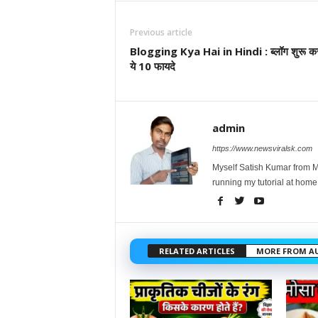
Previous article
Blogging Kya Hai in Hindi : ब्लॉग शुरू कर
ये 10 फायदे
admin
https://www.newsviralsk.com
Myself Satish Kumar from Ma
running my tutorial at home
RELATED ARTICLES
MORE FROM A