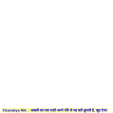
Chanakya Niti : आखरी दम तक स्त्री अपने पति से यह बातें छुपाती है, खुद टेस्ट