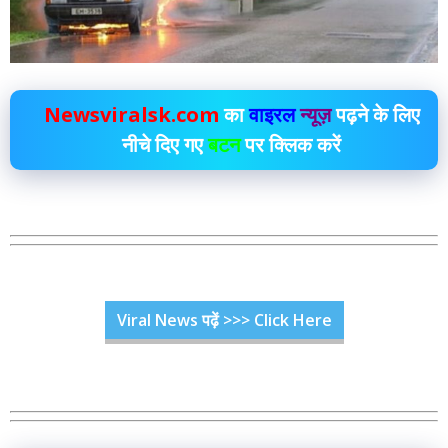
Newsviralsk.com
का
वाइरल
न्यूज़
पढ़ने के लिए
नीचे दिए गए
बटन
पर क्लिक करें
Viral News पढ़ें >>> Click Here