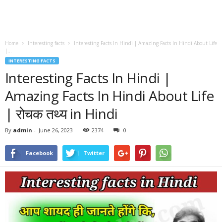
Home
Interesting facts
Interesting Facts In Hindi | Amazing Facts In Hindi About Life
|...
INTERESTING FACTS
Interesting Facts In Hindi |
Amazing Facts In Hindi About Life
| रोचक तथ्य in Hindi
By
admin
-
June 26, 2023
2374
0
Facebook
Twitter