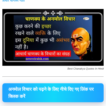
विचार चाणक्य नीति
Best Chanakya Quotes In Hindi
अनमोल विचार
को
पढ़ने
के लिए
नीचे
दिए गए
लिंक
पर
क्लिक
करें