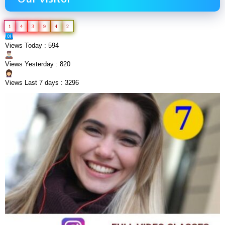
1
4
3
9
4
2
Views Today : 594
Views Yesterday : 820
Views Last 7 days : 3296