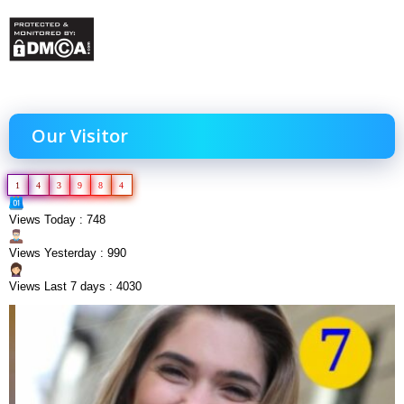
Our Visitor
1
4
3
9
8
4
Views Today : 748
Views Yesterday : 990
Views Last 7 days : 4030