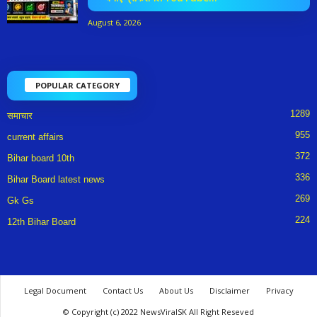
August 6, 2026
POPULAR CATEGORY
1289
समाचार
955
current affairs
372
Bihar board 10th
336
Bihar Board latest news
269
Gk Gs
224
12th Bihar Board
Legal Document
Contact Us
About Us
Disclaimer
Privacy
© Copyright (c) 2022 NewsViralSK All Right Reseved