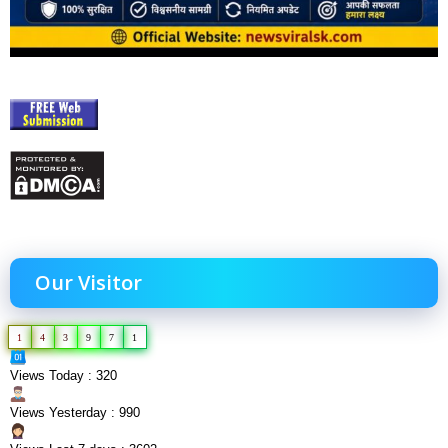
Our Visitor
1
4
3
9
7
1
Views Today : 320
Views Yesterday : 990