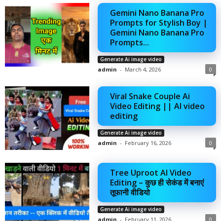
Gemini Nano Banana Pro
Prompts for Stylish Boy |
Gemini Nano Banana Pro
Prompts...
Generate Ai image video
admin
-
March 4, 2026
0
Viral Snake Couple Ai
Video Editing || AI video
editing
Generate Ai image video
admin
-
February 16, 2026
0
Tree Uproot AI Video
Editing – कुछ ही सेकंड में बनाएं
तूफानी वीडियो
Generate Ai image video
admin
-
February 11, 2026
0