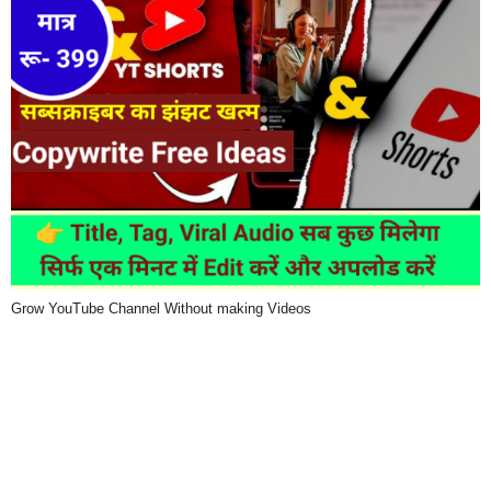
Grow YouTube Channel Without making Videos