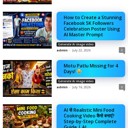
How to Create a Stunning
Facebook 5K Followers
Celebration Poster Using
AI Master Prompt
Generate Ai image video
admin
-
July 22, 2026
0
Motu Patlu Missing for 4
Days!
Generate Ai image video
admin
-
July 16, 2026
0
AI से Realistic Mini Food
Cooking Video कैसे बनाएं?
Step-by-Step Complete
Guide | AI...