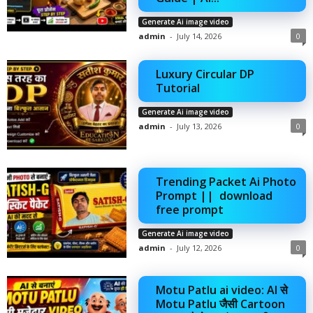
Generate Ai image video
admin
-
July 14, 2026
0
Luxury Circular DP
Tutorial
Generate Ai image video
admin
-
July 13, 2026
0
Trending Packet Ai Photo
Prompt || download
free prompt
Generate Ai image video
admin
-
July 12, 2026
0
Motu Patlu ai video: AI से
Motu Patlu जैसी Cartoon