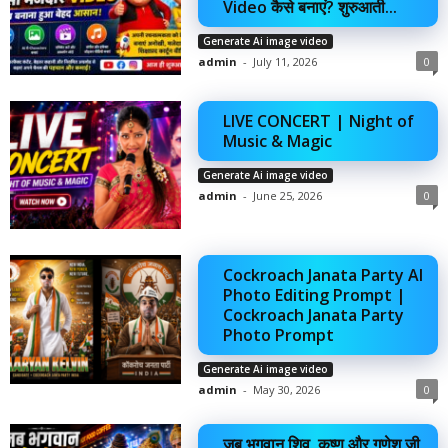
Video कैसे बनाएं? शुरुआती...
Generate Ai image video
admin
-
July 11, 2026
0
LIVE CONCERT | Night of
Music & Magic
Generate Ai image video
admin
-
June 25, 2026
0
Cockroach Janata Party AI
Photo Editing Prompt |
Cockroach Janata Party
Photo Prompt
Generate Ai image video
admin
-
May 30, 2026
0
जब भगवान शिव, कृष्ण और गणेश जी