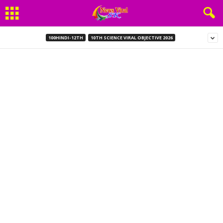
100HINDI-12TH
10TH SCIENCE VIRAL OBJECTIVE 2026