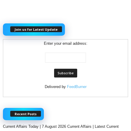
Join us for Latest Update
Enter your email address:
Delivered by
FeedBurner
Recent Posts
Current Affairs Today | 7 August 2026 Current Affairs | Latest Current