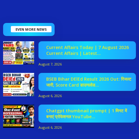
EVEN MORE NEWS
Current Affairs Today | 7 August 2026
Current Affairs | Latest...
August 7, 2026
BSEB Bihar DElEd Result 2026 Out: रिजल्ट
जारी, Score Card डाउनलोड...
August 6, 2026
Chatgpt thumbnail prompt | 1 मिनट में
बनाएं प्रोफेशनल YouTube...
August 6, 2026