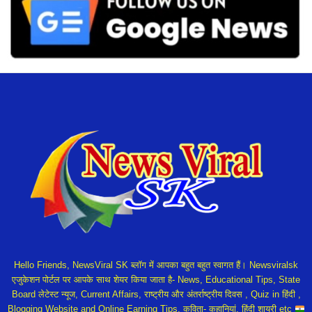
Hello Friends, NewsViral SK ब्लॉग में आपका बहुत बहुत स्वागत हैं। Newsviralsk
एजुकेशन पोर्टल पर आपके साथ शेयर किया जाता है- News, Educational Tips, State
Board लेटेस्ट न्यूज, Current Affairs, राष्ट्रीय और अंतर्राष्ट्रीय दिवस , Quiz in हिंदी ,
Blogging Website and Online Earning Tips, कविता- कहानियां, हिंदी शायरी etc