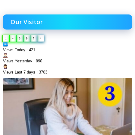
Our Visitor
1
4
3
9
7
4
Views Today : 421
Views Yesterday : 990
Views Last 7 days : 3703