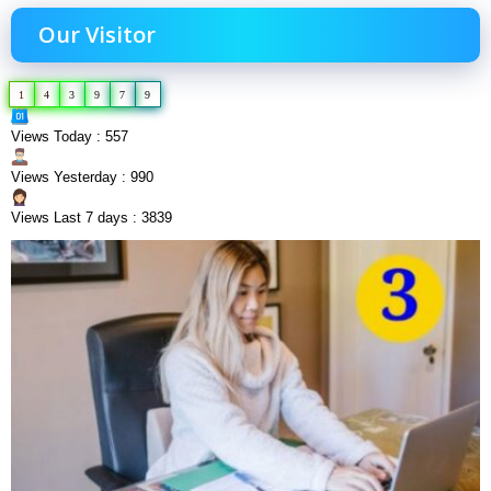
Our Visitor
1
4
3
9
7
9
Views Today : 557
Views Yesterday : 990
Views Last 7 days : 3839