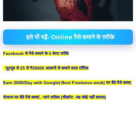
इसे भी पढ़ें- Online पैसे कमाने के तरीके
Facebook से पैसे कमाने के 5 बेस्ट तरीके
यूट्यूब से 25 से ₹30000 आसानी से कमाने वाला टॉपिक
Earn 3000/Day with Google| Best Freelance work| घर बैठे पैसे कमाए
रोजाना घर बैठे पैसे कमाएं , जाने तरीका (सीक्रेट -यह कोई नहीं बताता
)