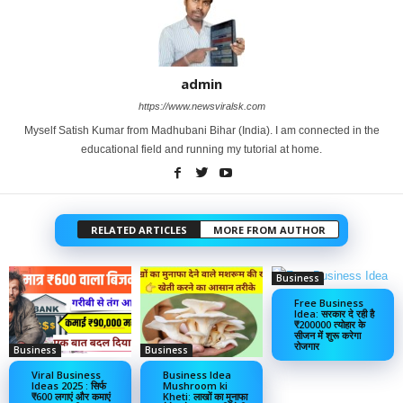
admin
https://www.newsviralsk.com
Myself Satish Kumar from Madhubani Bihar (India). I am connected in the
educational field and running my tutorial at home.
RELATED ARTICLES
MORE FROM AUTHOR
Business
Free Business
Idea: सरकार दे रही है
₹200000 त्योहार के
सीजन में शुरू करेगा
रोजगार
Business
Business
Viral Business
Business Idea
Ideas 2025 : सिर्फ
Mushroom ki
₹600 लगाएं और कमाएं
Kheti: लाखों का मुनाफा