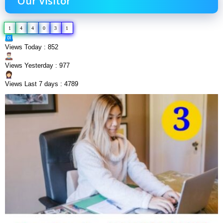
Our Visitor
1
4
4
0
3
1
Views Today : 852
Views Yesterday : 977
Views Last 7 days : 4789