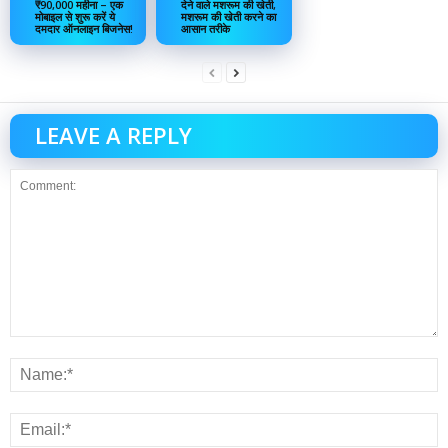
₹90,000 महीना – एक
देने वाले मशरूम की खेती,
मोबाइल से शुरू करें ये
मशरूम की खेती करने का
दमदार ऑनलाइन बिजनेस!
आसान तरीके
LEAVE A REPLY