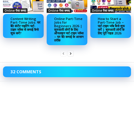
Online पैसा कमाए
Online पैसा कमाए
Online पैसा कमाए
Content Writing
Online Part-Time
How to Start a
Part-Time Jobs: घर
Jobs for
Part-Time Job –
बैठे कंटेंट राइटिंग पार्ट-
Beginners 2026 |
पार्ट-टाइम जॉब कैसे शुरू
टाइम जॉब्स से कमाई कैसे
शुरुआती लोगों के लिए
करें | शुरुआती लोगों के
शुरू करें?
ऑनलाइन पार्ट-टाइम जॉब्स
लिए पूरी गाइड 2026
– घर बैठे कमाई के आसान
तरीके
32 COMMENTS