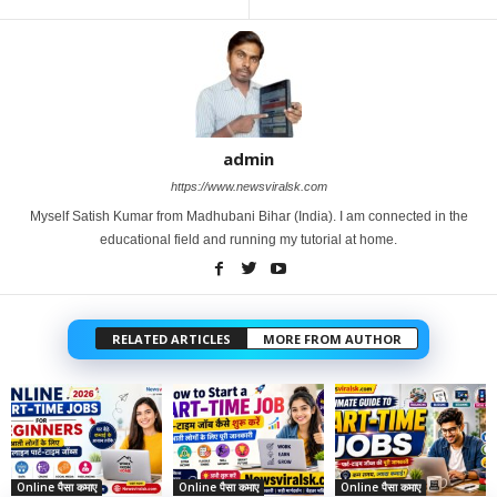
admin
https://www.newsviralsk.com
Myself Satish Kumar from Madhubani Bihar (India). I am connected in the
educational field and running my tutorial at home.
RELATED ARTICLES
MORE FROM AUTHOR
Online पैसा कमाए
Online पैसा कमाए
Online पैसा कमाए