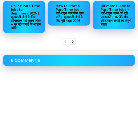
Online Part-Time
How to Start a
Ultimate Guide to
Jobs for
Part-Time Job –
Part-Time Jobs –
Beginners 2026 |
पार्ट-टाइम जॉब कैसे शुरू
पार्ट-टाइम जॉब्स की पूरी
शुरुआती लोगों के लिए
करें | शुरुआती लोगों के
जानकारी | घर बैठे और
ऑनलाइन पार्ट-टाइम जॉब्स
लिए पूरी गाइड 2026
ऑफलाइन कमाई का संपूर्ण
– घर बैठे कमाई के आसान
गाइड
तरीके
6 COMMENTS