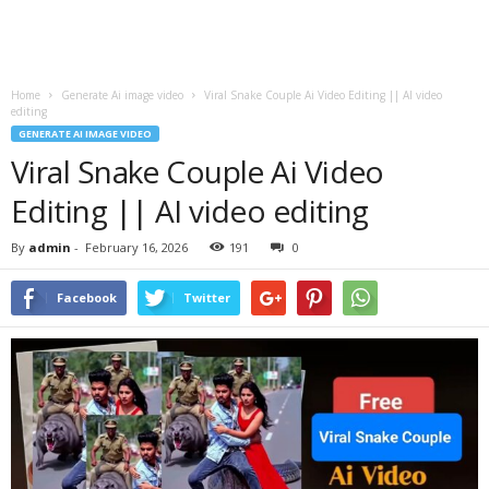
Home
Generate Ai image video
Viral Snake Couple Ai Video Editing || AI video
editing
GENERATE AI IMAGE VIDEO
Viral Snake Couple Ai Video
Editing || AI video editing
By
admin
-
February 16, 2026
191
0
Facebook
Twitter