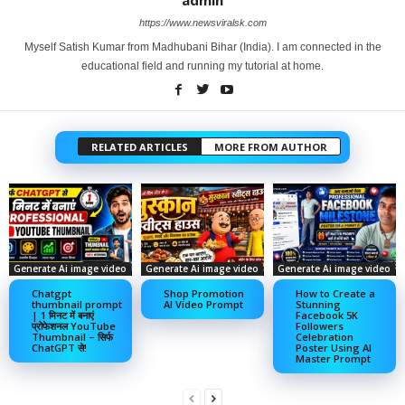
https://www.newsviralsk.com
Myself Satish Kumar from Madhubani Bihar (India). I am connected in the
educational field and running my tutorial at home.
RELATED ARTICLES
MORE FROM AUTHOR
Generate Ai image video
Generate Ai image video
Generate Ai image video
Chatgpt
Shop Promotion
How to Create a
thumbnail prompt
AI Video Prompt
Stunning
| 1 मिनट में बनाएं
Facebook 5K
प्रोफेशनल YouTube
Followers
Thumbnail – सिर्फ
Celebration
ChatGPT से!
Poster Using AI
Master Prompt