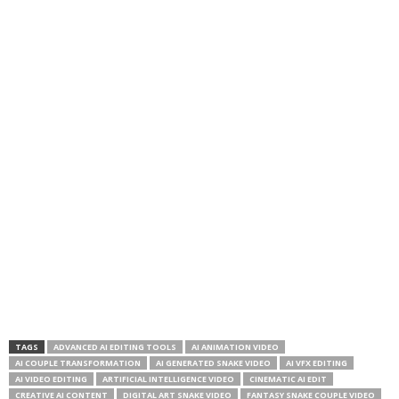
TAGS
ADVANCED AI EDITING TOOLS
AI ANIMATION VIDEO
AI COUPLE TRANSFORMATION
AI GENERATED SNAKE VIDEO
AI VFX EDITING
AI VIDEO EDITING
ARTIFICIAL INTELLIGENCE VIDEO
CINEMATIC AI EDIT
CREATIVE AI CONTENT
DIGITAL ART SNAKE VIDEO
FANTASY SNAKE COUPLE VIDEO