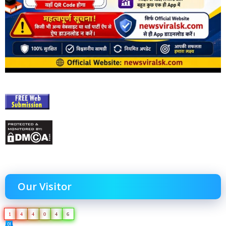
Our Visitor
1
4
4
0
4
6