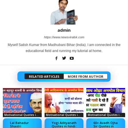
admin
https://www.newsviralsk.com
Myself Satish Kumar from Madhubani Bihar (India). I am connected in the
educational field and running my tutorial at home.
RELATED ARTICLES
MORE FROM AUTHOR
Motivational Quotes in Hindi
Motivational Quotes in Hindi
Motivational Quotes in Hindi
Lal Bahadur
Yogi Adityanath
60+ Avadh Ojha
Shastri
Quotes in hindi :
Sir Quotes in