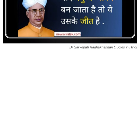
Dr Sarvepalli Radhakrishnan Quotes in Hindi