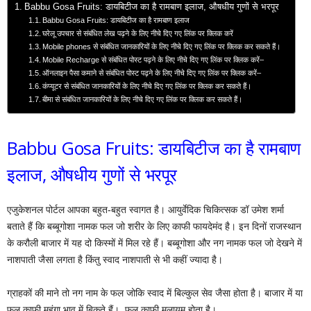
Babbu Gosa Fruits: डायबिटीज का है रामबाण इलाज, औषधीय गुणों से भरपूर
Babbu Gosa Fruits: डायबिटीज का है रामबाण इलाज
घरेलू उपचार से संबंधित लेख पढ़ने के लिए नीचे दिए गए लिंक पर क्लिक करें
Mobile phones से संबंधित जानकारियों के लिए नीचे दिए गए लिंक पर क्लिक कर सकते हैं।
Mobile Recharge से संबंधित पोस्ट पढ़ने के लिए नीचे दिए गए लिंक पर क्लिक करें–
ऑनलाइन पैसा कमाने से संबंधित पोस्ट पढ़ने के लिए नीचे दिए गए लिंक पर क्लिक करें–
कंप्यूटर से संबंधित जानकारियों के लिए नीचे दिए गए लिंक पर क्लिक कर सकते हैं।
बीमा से संबंधित जानकारियों के लिए नीचे दिए गए लिंक पर क्लिक कर सकते हैं।
Babbu Gosa Fruits: डायबिटीज का है रामबाण
इलाज, औषधीय गुणों से भरपूर
एजुकेशनल पोर्टल आपका बहुत-बहुत स्वागत है। आयुर्वेदिक चिकित्सक डॉ उमेश शर्मा
बताते हैं कि बब्बूगोशा नामक फल जो शरीर के लिए काफी फायदेमंद है। इन दिनों राजस्थान
के करौली बाजार में यह दो किस्मों में मिल रहे हैं। बब्बूगोशा और नग नामक फल जो देखने में
नाशपाती जैसा लगता है किंतु स्वाद नाशपाती से भी कहीं ज्यादा है।
ग्राहकों की माने तो नग नाम के फल जोकि स्वाद में बिल्कुल सेव जैसा होता है। बाजार में या
फल काफ़ी महंगा भाव में बिकते हैं। फल काफी मुलायम होता है।