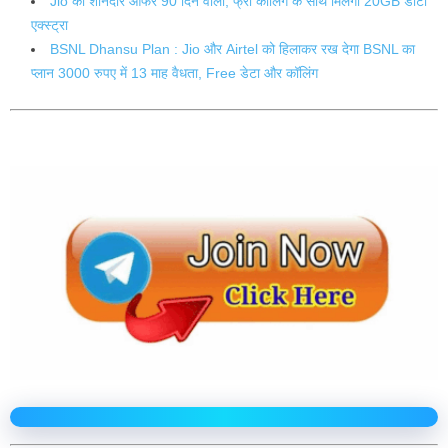
Jio का शानदार ऑफर 90 दिन वाला, फ्री कॉलिंग के साथ मिलेगा 20GB डाटा
एक्स्ट्रा
BSNL Dhansu Plan : Jio और Airtel को हिलाकर रख देगा BSNL का
प्लान 3000 रुपए में 13 माह वैधता, Free डेटा और कॉलिंग