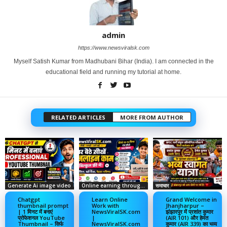
admin
https://www.newsviralsk.com
Myself Satish Kumar from Madhubani Bihar (India). I am connected in the
educational field and running my tutorial at home.
RELATED ARTICLES
MORE FROM AUTHOR
Generate Ai image video
Online earning through social media
समाचार
Chatgpt
Learn Online
Grand Welcome in
thumbnail prompt
Work with
Jhanjharpur –
| 1 मिनट में बनाएं
NewsViralSK.com
झंझारपुर में प्रशांत कुमार
प्रोफेशनल YouTube
|
(AIR 101) और हेमंत
Thumbnail – सिर्फ
NewsViralSK.com
कुमार (AIR 339) का भव्य