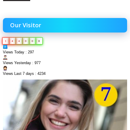
Our Visitor
1
4
4
0
0
8
Views Today : 297
Views Yesterday : 977
Views Last 7 days : 4234