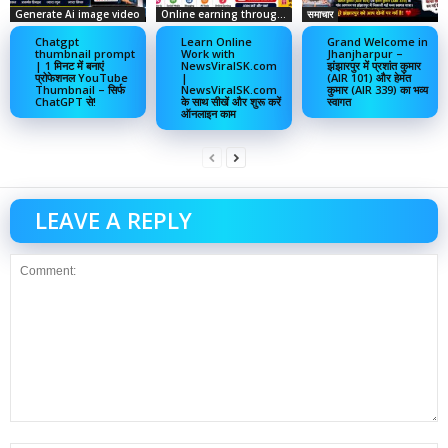
Generate Ai image video
Online earning through social media
समाचार
Chatgpt
Learn Online
Grand Welcome in
thumbnail prompt
Work with
Jhanjharpur –
| 1 मिनट में बनाएं
NewsViralSK.com
झंझारपुर में प्रशांत कुमार
प्रोफेशनल YouTube
|
(AIR 101) और हेमंत
Thumbnail – सिर्फ
NewsViralSK.com
कुमार (AIR 339) का भव्य
ChatGPT से!
के साथ सीखें और शुरू करें
स्वागत
ऑनलाइन काम
LEAVE A REPLY