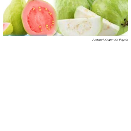
Amrood Khane Ke Fayde