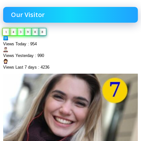
Our Visitor
1
4
3
9
8
8
Views Today : 954
Views Yesterday : 990
Views Last 7 days : 4236