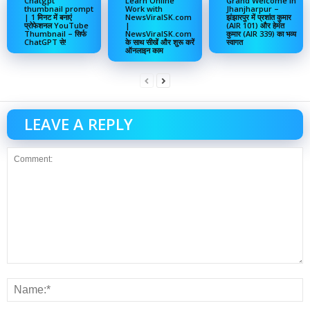
Chatgpt
Learn Online
Grand Welcome in
thumbnail prompt
Work with
Jhanjharpur –
| 1 मिनट में बनाएं
NewsViralSK.com
झंझारपुर में प्रशांत कुमार
प्रोफेशनल YouTube
|
(AIR 101) और हेमंत
Thumbnail – सिर्फ
NewsViralSK.com
कुमार (AIR 339) का भव्य
ChatGPT से!
के साथ सीखें और शुरू करें
स्वागत
ऑनलाइन काम
LEAVE A REPLY