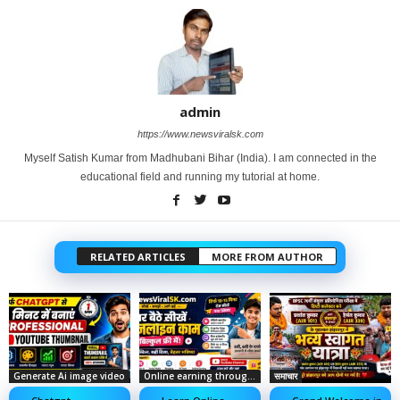
admin
https://www.newsviralsk.com
Myself Satish Kumar from Madhubani Bihar (India). I am connected in the
educational field and running my tutorial at home.
RELATED ARTICLES
MORE FROM AUTHOR
Generate Ai image video
Online earning through social media
समाचार