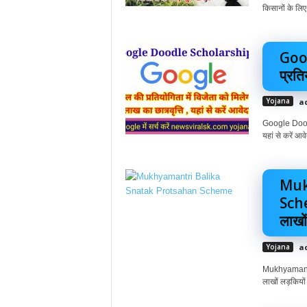
किसानों के लिए
Goo
प्रति
Yojana
a
Google Doodle
यहां से करें आवे
Muk
Sche
लाखों
Yojana
a
Mukhyamantr
लाखों लड़कियों 