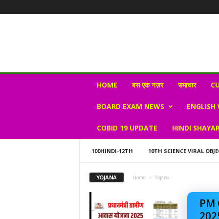
N
HOME
बस एक नज़र
समाचार
CU
e
w
BOARD EXAM NEWS
ENGLISH
s
V
COBID 19 UPDATE
HINDI SHAYAR
i
r
a
100HINDI-12TH
10TH SCIENCE VIRAL OBJE
l
S
YOJANA
Home
Yojana
K
PM 
2025: