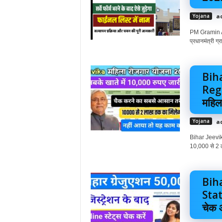
Yojana
a
PM Gramin Aw
प्रधानमंत्री 
Bih
Regi
महिल
Yojana
a
Bihar Jeevik
10,000 से 2 ला
Bih
Stat
चेक औ