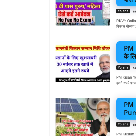
Yojana
a
RKVY Online 
विकास योजना 
PM 
के ल
Yojana
a
PM Kisan Yo
इतने रुपये प्र
PM 
Pump
Yojana
a
PM Kusum Yo