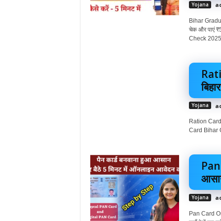
Yojana
a
Bihar Gradua
चेक और पाएं
Check 2025: 
Rat
बिहा
Yojana
a
Ration Card 
Card Bihar O
Pan 
आसान
Yojana
a
Pan Card Onli