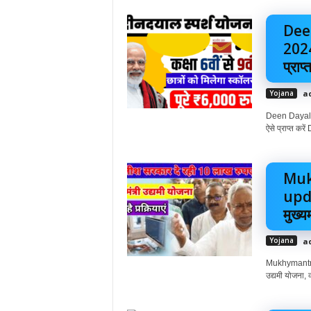
Dee
2024
प्राप्त
Yojana
a
Deen Dayal 
ऐसे प्राप्त 
Muk
upda
मुख्यम
Yojana
a
Mukhymantri 
उद्यमी योजना, क