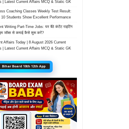
rs | Latest Current Affairs MCQ & Static GK
ss Coaching Classes Weekly Test Result:
 10 Students Show Excellent Performance
t Writing Part-Time Jobs: घर बैठे कंटेंट राइटिंग
ाइम जॉब्स से कमाई कैसे शुरू करें?
nt Affairs Today | 8 August 2026 Current
rs | Latest Current Affairs MCQ & Static GK
Bihar Board 10th 12th App