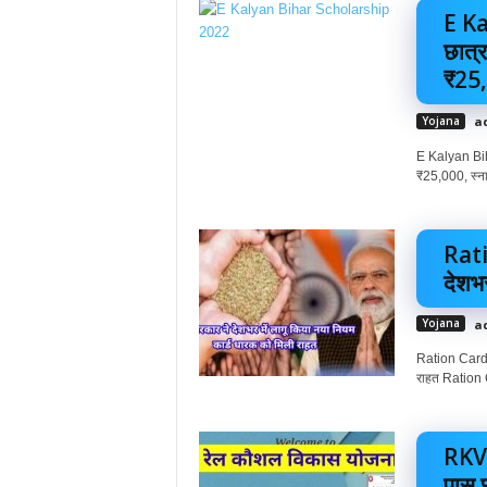
E Ka
छात्र
₹25,
Yojana
a
E Kalyan Biha
₹25,000, स्न
Rati
देशभर
Yojana
a
Ration Card B
राहत Ration C
RKVY
पास 