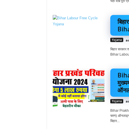
यहाँ देखें पूर
बिहार
Biha
Yojana
a
बिहार सरकार श
Bihar Labour
Bih
मुख्
ऑनला
Yojana
a
Bihar Prakha
चरण) ऑनलाइन 
बिहार...