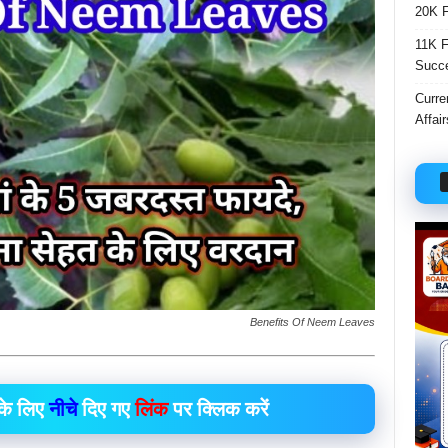
20K F
11K F
Succ
Curre
Affai
Benefits Of Neem Leaves
के लिए
नीचे
दिए गए
लिंक
पर
क्लिक
करें