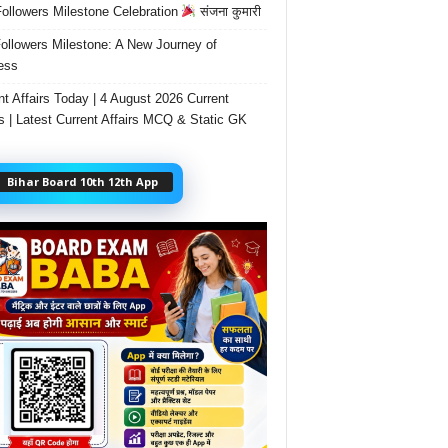
ollowers Milestone Celebration
संजना कुमारी
ollowers Milestone: A New Journey of
ess
nt Affairs Today | 4 August 2026 Current
rs | Latest Current Affairs MCQ & Static GK
Bihar Board 10th 12th App