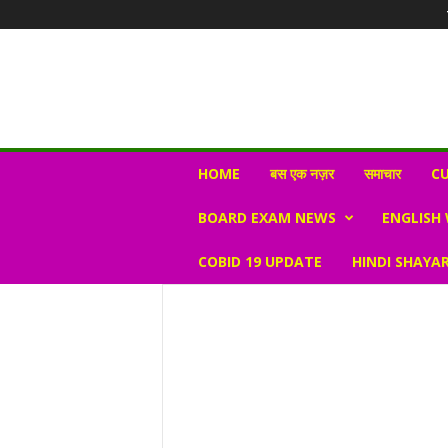
N
HOME
बस एक नज़र
समाचार
CU
e
w
BOARD EXAM NEWS
ENGLISH
s
V
COBID 19 UPDATE
HINDI SHAYAR
i
r
a
l
S
K