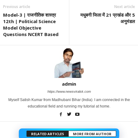
Previous article
Next article
Model-3 | राजनीतिक शास्त्र
मधुबनी जिला में 21 प्रखंड और 5
12th | Political Science
अनुमंडल
Model Objective
Questions NCERT Based
admin
https://www.newsviralsk.com
Myself Satish Kumar from Madhubani Bihar (India). I am connected in the
educational field and running my tutorial at home.
RELATED ARTICLES
MORE FROM AUTHOR