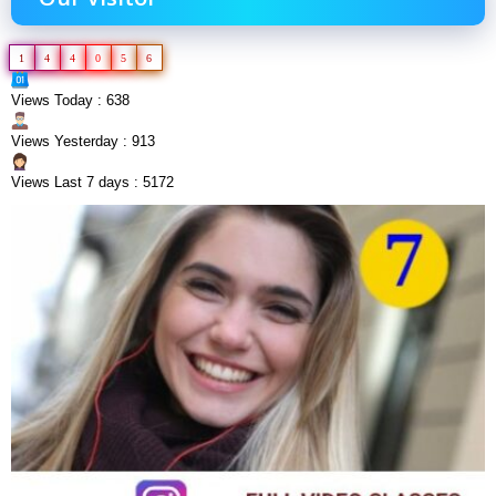
1
4
4
0
5
6
Views Today : 638
Views Yesterday : 913
Views Last 7 days : 5172