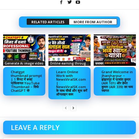
RELATED ARTICLES
MORE FROM AUTHOR
Generate Ai image video
Online earning through social media
समाचार
Chatgpt
Learn Online
Grand Welcome in
thumbnail prompt
Work with
Jhanjharpur –
| 1 मिनट में बनाएं
NewsViralSK.com
झंझारपुर में प्रशांत कुमार
प्रोफेशनल YouTube
|
(AIR 101) और हेमंत
Thumbnail – सिर्फ
NewsViralSK.com
कुमार (AIR 339) का भव्य
ChatGPT से!
के साथ सीखें और शुरू करें
स्वागत
ऑनलाइन काम
LEAVE A REPLY