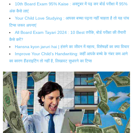
10th Board Exam 95% Kaise : अक्टूबर में पढ़ कर बोर्ड परीक्षा में 95%
अंक कैसे लाएं
Your Child Love Studying : आपका बच्चा पढ़ना नहीं चाहता है तो यह पांच
टिप्स जरूर अपनाएं
All Board Exam Tayari 2024 : 10 Best तरीके, बोर्ड परीक्षा की तैयारी
कैसे करें?
Hansna kyon jaruri hai | हंसने का जीवन में महत्व, विशेषज्ञों का क्या विचार
Improve Your Child’s Handwriting: कहीं आपके बच्चे के नंबर कम आने
का कारण हैंडराइटिंग तो नहीं है, लिखावट सुधारने का टिप्स