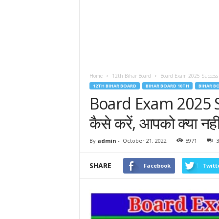
Home
12th Bihar Board
Board Exam 2025 Success Tips: 
12TH BIHAR BOARD
BIHAR BOARD 10TH
BIHAR B
Board Exam 2025 Succ
कैसे करें, आपको क्या नह
By
admin
-
October 21, 2022
5971
SHARE
Facebook
Twitt