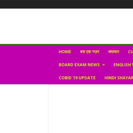
N
HOME
बस एक नज़र
समाचार
CU
e
w
BOARD EXAM NEWS
ENGLISH
s
V
COBID 19 UPDATE
HINDI SHAYAR
i
r
a
l
S
K