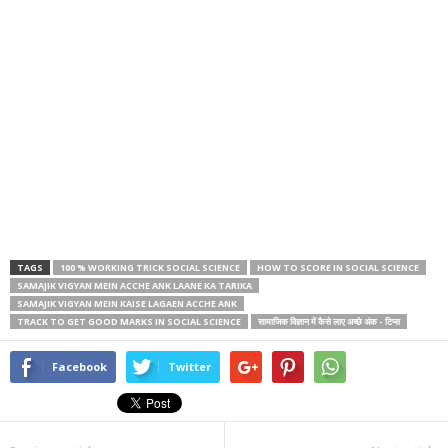
TAGS
100 % WORKING TRICK SOCIAL SCIENCE
HOW TO SCORE IN SOCIAL SCIENCE
SAMAJIK VIGYAN MEIN ACCHE ANK LAANE KA TARIKA
SAMAJIK VIGYAN MEIN KAISE LAGAEN ACCHE ANK
TRACK TO GET GOOD MARKS IN SOCIAL SCIENCE
सामाजिक विज्ञान में कैसे लाए अच्छे अंक - टिप्स
Facebook
Twitter