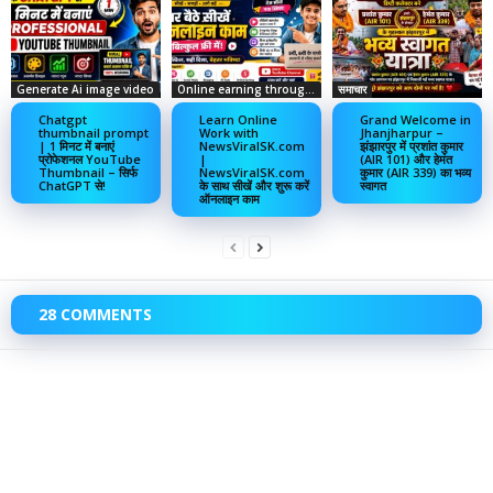
Generate Ai image video
Online earning through social media
समाचार
Chatgpt
Learn Online
Grand Welcome in
thumbnail prompt
Work with
Jhanjharpur –
| 1 मिनट में बनाएं
NewsViralSK.com
झंझारपुर में प्रशांत कुमार
प्रोफेशनल YouTube
|
(AIR 101) और हेमंत
Thumbnail – सिर्फ
NewsViralSK.com
कुमार (AIR 339) का भव्य
ChatGPT से!
के साथ सीखें और शुरू करें
स्वागत
ऑनलाइन काम
28 COMMENTS