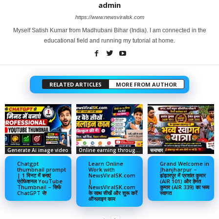
admin
https://www.newsviralsk.com
Myself Satish Kumar from Madhubani Bihar (India). I am connected in the
educational field and running my tutorial at home.
RELATED ARTICLES
MORE FROM AUTHOR
Generate Ai image video
Online earning through social media
समाचार
Chatgpt
Learn Online
Grand Welcome in
thumbnail prompt
Work with
Jhanjharpur –
| 1 मिनट में बनाएं
NewsViralSK.com
झंझारपुर में प्रशांत कुमार
प्रोफेशनल YouTube
|
(AIR 101) और हेमंत
Thumbnail – सिर्फ
NewsViralSK.com
कुमार (AIR 339) का भव्य
ChatGPT से!
के साथ सीखें और शुरू करें
स्वागत
ऑनलाइन काम