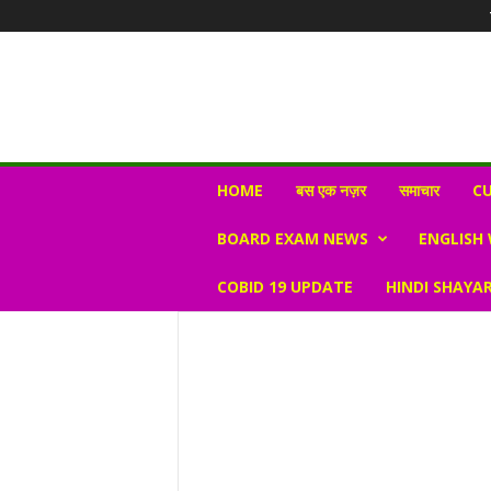
N
HOME
बस एक नज़र
समाचार
CU
e
w
BOARD EXAM NEWS
ENGLISH
s
V
COBID 19 UPDATE
HINDI SHAYAR
i
r
a
l
S
K