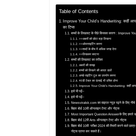
Table of Contents
Improve Your Child’s Handwriting: कहीं आपके बच
का टिप्स
बच्चों के लिखावट के पीछे किसका कारण : Improve Y
>>अक्षरों को छोटा बड़ा लिखना
>>ओवरराइटिंग करना
>>शब्दों के बीच में अधिक जगह देना
>>लिखकर काटना
बच्चों की लिखावट का तरीका
अक्षरों की समझ
बच्चों को लिखने की आदत डालें
अच्छे राइटिंग टूल का उपयोग करना
स्टडी टेबल का ऊंचाई भी उचित होना
Improve Your Child’s Handwriting: कहीं आपके बच्
इसे भी पढ़ें–
इसे भी पढ़ें–
Newsviralsk.com का वाइरल न्यूज़ पढ़ने के लिए नीचे
बिहार बोर्ड 10वी ऑनलाइन टेस्ट और नोट्स
Most Important Question Answerके लिए हमारे व्हाट
बिहार बोर्ड 12वी Arts ऑनलाइन टेस्ट और नोट्स
बिहार बोर्ड 10वी परीक्षा 2024 की तैयारी करने वाले छात्
नोट्स प्राप्त कर सकते हैं।