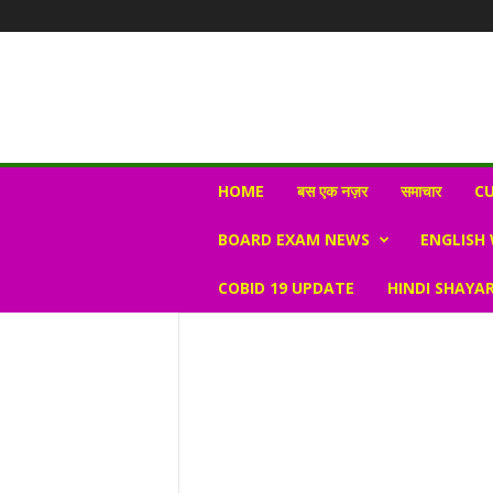
N
HOME
बस एक नज़र
समाचार
CU
e
w
BOARD EXAM NEWS
ENGLISH
s
V
COBID 19 UPDATE
HINDI SHAYAR
i
r
a
l
S
K