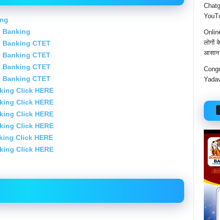
Chatgp
YouTu
ing
y Banking
Onlin
लोगों 
ay Banking CTET
आसान 
ay Banking CTET
ay Banking CTET
Congr
ay Banking CTET
Yadav
king Click HERE
king Click HERE
king Click HERE
king Click HERE
king Click HERE
king Click HERE