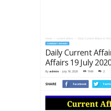
Home
current affairs
Daily Current Affairs in Hin
CURRENT AFFAIRS
Daily Current Affai
Affairs 19 July 202
By
admin
-
July 18, 2020
1969
2
SHARE
Facebook
Twitt