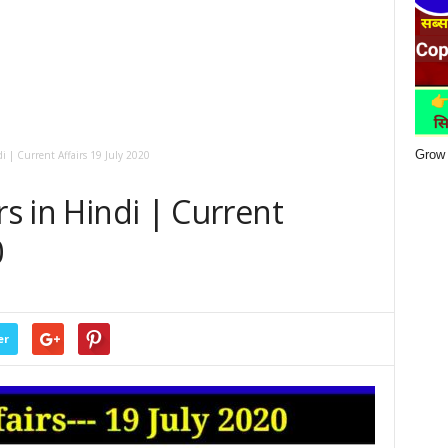
Grow 
di | Current Affairs 19 July 2020
rs in Hindi | Current
0
er