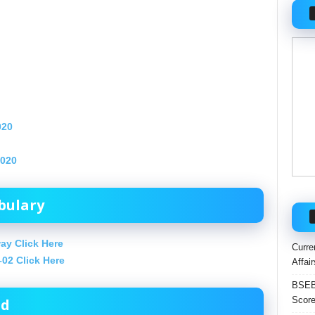
020
2020
bulary
ay Click Here
Curre
02 Click Here
Affai
BSEB 
Score
ad