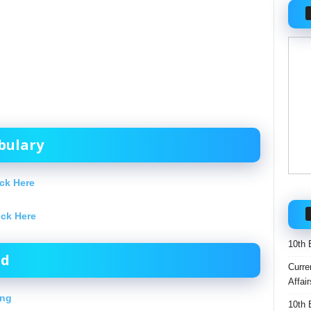
bulary
ck Here
ick Here
10th 
ad
Curre
Affai
ing
10th 