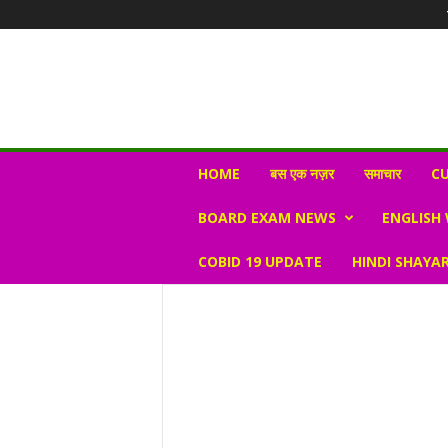
N
HOME
बस एक नज़र
समाचार
CU
e
w
BOARD EXAM NEWS
ENGLISH
s
V
COBID 19 UPDATE
HINDI SHAYAR
i
r
a
l
S
K