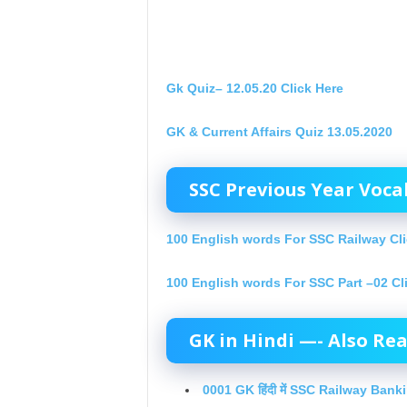
Gk Quiz– 12.05.20 Click Here
GK & Current Affairs Quiz 13.05.2020
SSC Previous Year Voca
100 English words For SSC Railway Cli
100 English words For SSC Part –02 Cl
GK in Hindi —- Also Re
0001 GK हिंदी में SSC Railway Bank