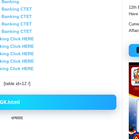
y Banking
12th 
ay Banking CTET
Have 
ay Banking CTET
ay Banking CTET
Curre
Affai
ay Banking CTET
king Click HERE
king Click HERE
king Click HERE
king Click HERE
king Click HERE
[table id=12 /]
/GK.html
धन्यवाद