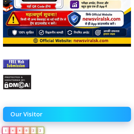
Our Visitor
1
4
4
0
2
2