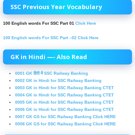
SSC Previous Year Vocabulary
100 English words For SSC Part 01
Click Here
100 English words For SSC Part –02 Click Here
GK in Hindi —- Also Read
0001 GK हिंदी में SSC Railway Banking
0002 GK in Hindi for SSC Railway Banking
0003 GK in Hindi for SSC Railway Banking CTET
0004 GK in Hindi for SSC Railway Banking CTET
0005 GK in Hindi for SSC Railway Banking CTET
0006 GK in Hindi for SSC Railway Banking CTET
0007 GK GS for SSC Railway Banking Click HERE
0008 GK GS for SSC Railway Banking Click HERE