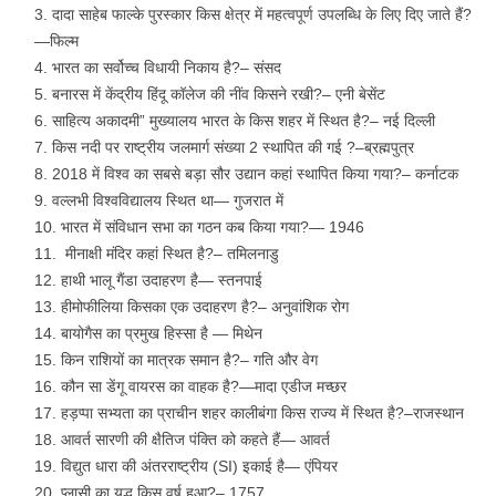
दादा साहेब फाल्के पुरस्कार किस क्षेत्र में महत्वपूर्ण उपलब्धि के लिए दिए जाते हैं?
—फिल्म
भारत का सर्वोच्च विधायी निकाय है?– संसद
बनारस में केंद्रीय हिंदू कॉलेज की नींव किसने रखी?– एनी बेसेंट
साहित्य अकादमी” मुख्यालय भारत के किस शहर में स्थित है?– नई दिल्ली
किस नदी पर राष्ट्रीय जलमार्ग संख्या 2 स्थापित की गई ?–ब्रह्मपुत्र
2018 में विश्व का सबसे बड़ा सौर उद्यान कहां स्थापित किया गया?– कर्नाटक
वल्लभी विश्वविद्यालय स्थित था— गुजरात में
भारत में संविधान सभा का गठन कब किया गया?— 1946
मीनाक्षी मंदिर कहां स्थित है?– तमिलनाडु
हाथी भालू गैंडा उदाहरण है— स्तनपाई
हीमोफीलिया किसका एक उदाहरण है?– अनुवांशिक रोग
बायोगैस का प्रमुख हिस्सा है — मिथेन
किन राशियों का मात्रक समान है?– गति और वेग
कौन सा डेंगू वायरस का वाहक है?—मादा एडीज मच्छर
हड़प्पा सभ्यता का प्राचीन शहर कालीबंगा किस राज्य में स्थित है?–राजस्थान
आवर्त सारणी की क्षैतिज पंक्ति को कहते हैं— आवर्त
विद्युत धारा की अंतरराष्ट्रीय (SI) इकाई है— एंपियर
प्लासी का युद्ध किस वर्ष हुआ?– 1757