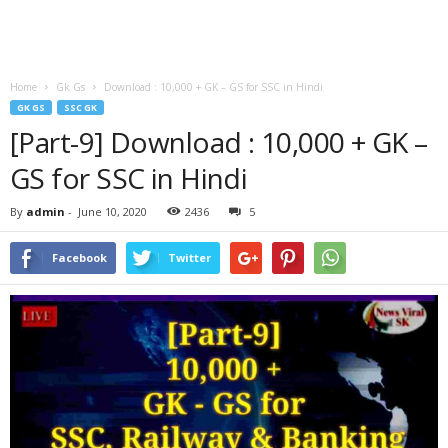
Home
Gk Gs
Download : 10,000 + GK – GS for SSC in Hindi
GK GS
SSC GK
[Part-9] Download : 10,000 + GK –
GS for SSC in Hindi
By
admin
-
June 10, 2020
2436
5
Facebook
Twitter