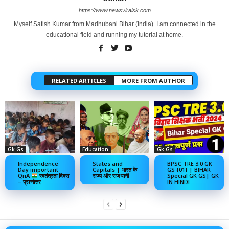
https://www.newsviralsk.com
Myself Satish Kumar from Madhubani Bihar (India). I am connected in the
educational field and running my tutorial at home.
RELATED ARTICLES
MORE FROM AUTHOR
Gk Gs
Education
Gk Gs
Independence
States and
BPSC TRE 3.0 GK
Day important
Capitals | भारत के
GS {01} | BIHAR
QnA
स्वतंत्रता दिवस
राज्य और राजधानी
Special GK GS| GK
– प्रश्नोत्तर
IN HINDI