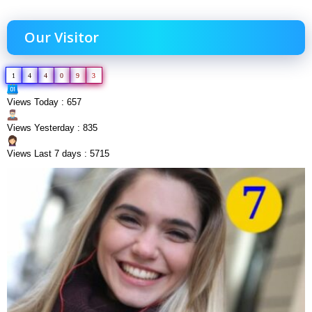
Our Visitor
1
4
4
0
9
3
Views Today : 657
Views Yesterday : 835
Views Last 7 days : 5715