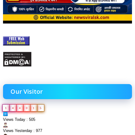
Our Visitor
1
4
4
0
1
5
Views Today : 505
Views Yesterday : 977