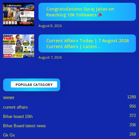
Congratulations Suraj Jatav on
Reaching 10K Followers
August 8, 2026
Current Affairs Today | 7 August 2026
Current Affairs | Latest...
August 7, 2026
POPULAR CATEGORY
1289
समाचार
956
current affairs
372
Bihar board 10th
336
Bihar Board latest news
269
Gk Gs