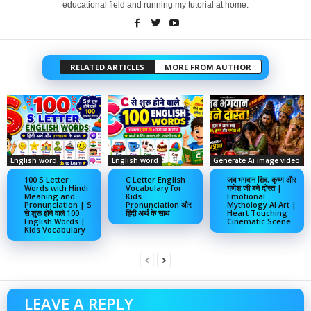
educational field and running my tutorial at home.
RELATED ARTICLES
MORE FROM AUTHOR
English word
English word
Generate Ai image video
100 S Letter
C Letter English
जब भगवान शिव, कृष्ण और
Words with Hindi
Vocabulary for
गणेश जी बने दोस्त |
Meaning and
Kids
Emotional
Pronunciation | S
Pronunciation और
Mythology AI Art |
से शुरू होने वाले 100
हिंदी अर्थ के साथ
Heart Touching
English Words |
Cinematic Scene
Kids Vocabulary
LEAVE A REPLY