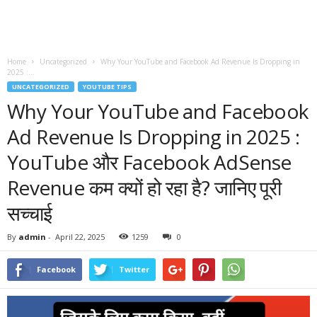
Home
Uncategorized
Why Your YouTube and Facebook Ad Revenue Is Dropping in
2025 :...
UNCATEGORIZED
YOUTUBE TIPS
Why Your YouTube and Facebook
Ad Revenue Is Dropping in 2025 :
YouTube और Facebook AdSense
Revenue कम क्यों हो रहा है? जानिए पूरी
सच्चाई
By
admin
-
April 22, 2025
1259
0
Facebook
Twitter