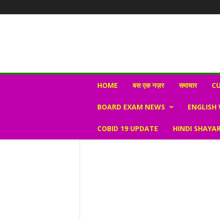
N
HOME
बस एक नज़र
समाचार
CU
e
w
BOARD EXAM NEWS
ENGLISH
s
V
COBID 19 UPDATE
HINDI SHAYAR
i
r
a
l
S
K