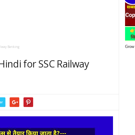
Grow 
ilway Banking
 Hindi for SSC Railway
er