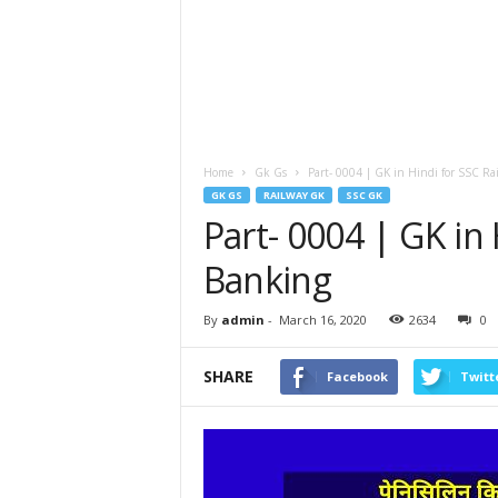
Home
Gk Gs
Part- 0004 | GK in Hindi for SSC Ra
GK GS
RAILWAY GK
SSC GK
Part- 0004 | GK in
Banking
By
admin
-
March 16, 2020
2634
0
SHARE
Facebook
Twitt