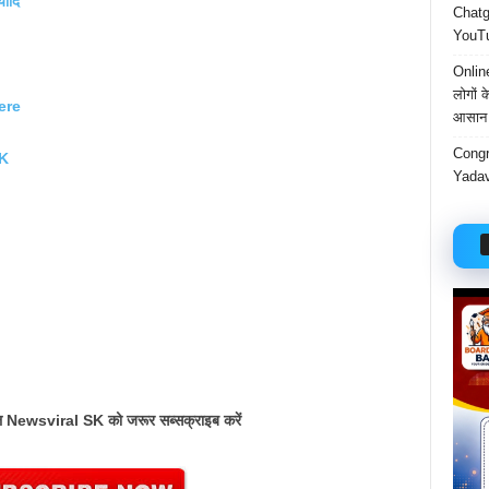
यादि
Chatgp
YouTu
Onlin
लोगों 
Here
आसान 
Congr
K
Yadav
 चैनल Newsviral SK को जरूर सब्सक्राइब करें