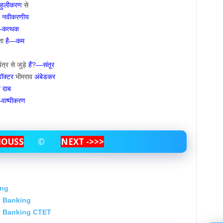
हुलीकरण
से
र
नवीकरणीय
—कत्थक
ोता
है—कम
त्र से जुड़े
हैं?—संतूर
ॉक्टर
भीमराव
अंबेडकर
न दाब
वाष्पीकरण
IOUS
S
©
NEXT ->>>
ing
y Banking
ay Banking CTET