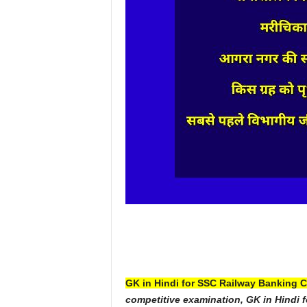
GK in Hindi for SSC Railway Banking 
competitive examination, GK in Hindi