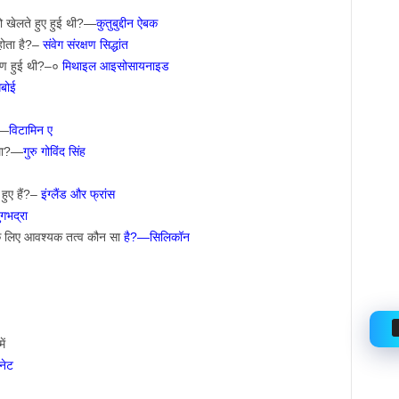
लो खेलते हुए हुई थी?—
कुतुबुद्दीन ऐबक
 होता है?–
संवेग संरक्षण सिद्धांत
ारण हुई थी?–०
मिथाइल आइसोसायनाइड
बोई
?—
विटामिन ए
 था?—
गुरु गोविंद सिंह
े हुए हैं?–
इंग्लैंड और फ्रांस
गभद्रा
ने के लिए आवश्यक तत्व कौन सा
है?—सिलिकॉन
ें
नेट