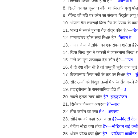
रक्तचाप किसमें उच्च होता है? —
धमनियों में
दिल्ली का वह सुल्तान कौन था जिसकी मृत्यु पो
रॉकेट की गति पर कौन सा संरक्षण सिद्धांत लागू
भोपाल गैस त्रासदी किस गैस के रिसाव के क
भारत में सबसे पुराना तेल क्षेत्र कौन है?—
डिग
मानसरोवर झील कहां स्थित है?–
तिब्बत में
गाजर किस विटामिन का एक संपन्न श्रोता है
किस सिख गुरु ने फारसी में जफरनामा लिखा
गन्ने का मूल उत्पादक देश कौन है?—
भारत
वे दो देश कौन सी है जो समुद्री सुरंग द्वारा जुड़
विजयनगर किस नदी के तट पर स्थित
है?—तुं
सौर ऊर्जा को विद्युत ऊर्जा में परिवर्तित कर
हाइड्रोजन के समस्थानिक होते हैं–
-3
सबसे हल्का तत्व कौन
है?–हाइड्रोजन
सिनेबार किसका अयस्क
है?–पारा
हीरा कार्बन का क्या
है?—अपरूप
सोडियम को कहां रखा जाता
है?—मिट्टी तेल
म
बेकिंग सोडा क्या होता
है?—सोडियम बाई कर्बो
धोवन सोडा क्या होता
है?—सोडियम कार्बोनेट