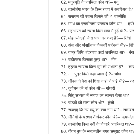
मनुस्मृति के रचयिता कौन थे?– मनु
कालीबंगा भारत के किस राज्य में अवस्थित है
रामायण की रचना किसने की ?–बाल्मीकि
मगध का प्राचीनतम राजवंश कौन था? —हर्य
महाभारत की रचना किस भाषा में हुई थी?– संस
मोहनजोदड़ो किस भाषा का शब्द है?— सिंधी
अंबा और अंबालिका किसकी पत्नियां थी?– विचित
ताम्र लिप्ति बंदरगाह कहां अवस्थित था?– बंगाल
घटोत्कच किसका पुत्र था?– भीम
हड़प्पा सभ्यता किस युग की सभ्यता है? —कांस
गंगा पुत्र किसे कहा जाता है ?– भीष्म
जीवक ने वैद्य की शिक्षा कहां से पाई थी?— तक
दुर्योधन की मां कौन थी?– गांधारी
सिंधु सभ्यता में समाज का स्वरूप कैसा था? —म
पांडवों की माता कौन थी?– कुंती
राजगृह कि नर वधू का क्या नाम था?– शालवत
जैनियों के प्रथम तीर्थंकर कौन थे?– ऋषभदेव
कालीबंगा किस नदी के किनारे अवस्थित था?
गौतम बुध के समकालीन मगध सम्राट कौन था?