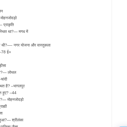
ेन
 मोहनजोदड़ो
– प्राकृति
ं स्थित था?— मगध में
 क्या थी?—- नगर योजना और वास्तुकला
?–78 ई०
़ीसा
 मिला?— लोथल
चांदी
थित है? –भागलपुर
त हुए? –44
 हैं?— मोहनजोदड़ो
ाह्मी
ंश
त हुआ?— श्रीलंका
 पालिका जैसा