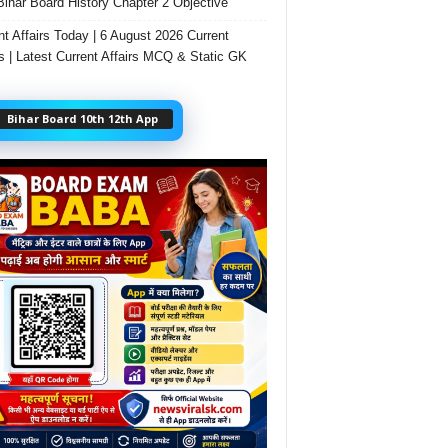
Bihar Board History Chapter 2 Objective
nt Affairs Today | 6 August 2026 Current
rs | Latest Current Affairs MCQ & Static GK
Bihar Board 10th 12th App