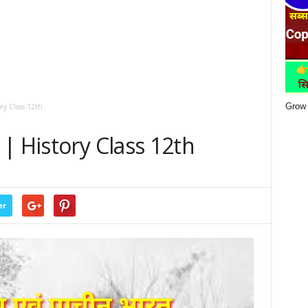
Grow 
story Class 12th
ारत | History Class 12th
er