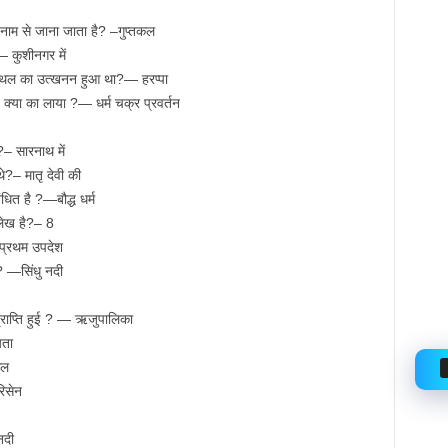
नाम से जाना जाता है? –गुप्तकल
?— कुशीनगर में
िस स्थल का उत्खनन हुआ था?— हरप्पा
न क्या का लाया ?— धर्म चक्र प्रवर्तन
ी?– सारनाथ में
े?– मातृ देवी की
धित है ?—बौद्ध धर्म
्लेख है?– 8
ा प्रथम उपदेश
? —सिंधु नदी
प्राप्ति हुई ? — ऋजुपालिका
यता
ुल
िसेन
नदी