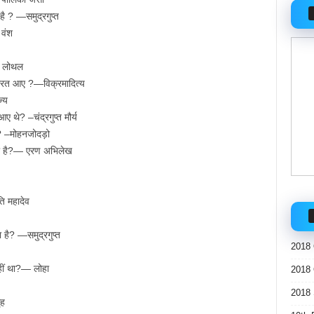
है ? —समुद्रगुप्त
 वंश
— लोथल
भारत आए ?—विक्रमादित्य
ज्य
 थे? –चंद्रगुप्त मौर्य
 है? –मोहनजोदड़ो
ता है?— एरण अभिलेख
ति महादेव
है? —समुद्रगुप्त
2018 
नहीं था?— लोहा
2018 
2018 
ृह