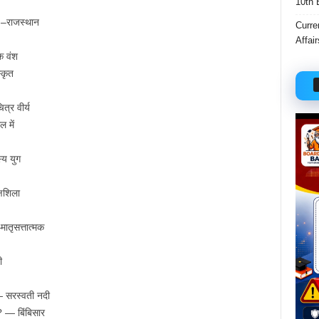
10th 
? –राजस्थान
Curre
Affai
क वंश
्कृत
्र वीर्य
 में
्य युग
्षशिला
ातृसत्तात्मक
ी
— सरस्वती नदी
 — बिंबिसार