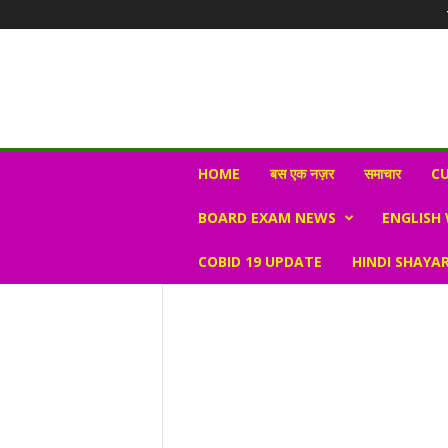
N
HOME
बस एक नज़र
समाचार
CU
e
w
BOARD EXAM NEWS
ENGLISH
s
V
COBID 19 UPDATE
HINDI SHAYAR
i
r
a
l
S
K