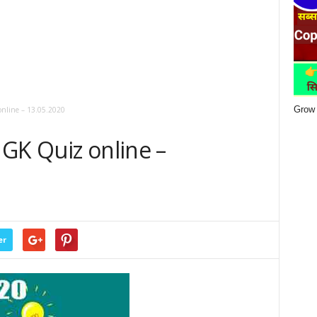
Grow 
nline – 13.05.2020
GK Quiz online –
er