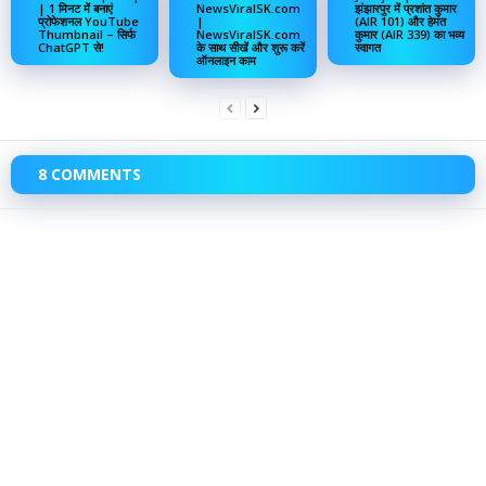
| 1 मिनट में बनाएं
NewsViralSK.com
झंझारपुर में प्रशांत कुमार
प्रोफेशनल YouTube
|
(AIR 101) और हेमंत
Thumbnail – सिर्फ
NewsViralSK.com
कुमार (AIR 339) का भव्य
ChatGPT से!
के साथ सीखें और शुरू करें
स्वागत
ऑनलाइन काम
8 COMMENTS