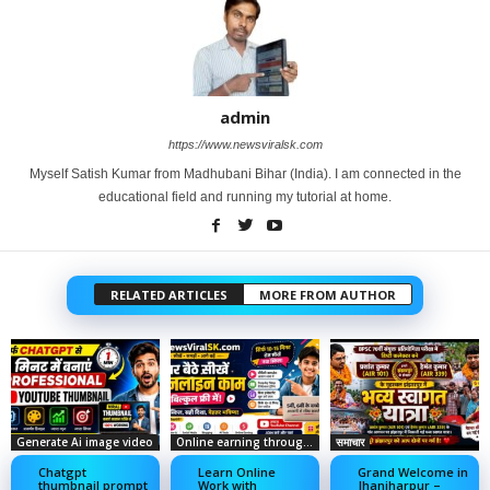
admin
https://www.newsviralsk.com
Myself Satish Kumar from Madhubani Bihar (India). I am connected in the
educational field and running my tutorial at home.
RELATED ARTICLES
MORE FROM AUTHOR
Generate Ai image video
Online earning through social media
समाचार
Chatgpt
Learn Online
Grand Welcome in
thumbnail prompt
Work with
Jhanjharpur –