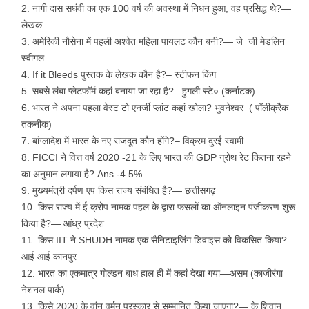
नागी दास सघंवी का एक 100 वर्ष की अवस्था में निधन हुआ, वह प्रसिद्ध थे?—
लेखक
अमेरिकी नौसेना में पहली अश्वेत महिला पायलट कौन बनी?— जे जी मेडलिन
स्वीगल
If it Bleeds पुस्तक के लेखक कौन है?– स्टीफन किंग
सबसे लंबा प्लेटफॉर्म कहां बनाया जा रहा है?– हुगली स्टे० (कर्नाटक)
भारत ने अपना पहला वेस्ट टो एनर्जी प्लांट कहां खोला? भुवनेश्वर ( पॉलीक्रैक
तकनीक)
बांग्लादेश में भारत के नए राजदूत कौन होंगे?– विक्रम दुरई स्वामी
FICCI ने वित्त वर्ष 2020 -21 के लिए भारत की GDP ग्रोथ रेट कितना रहने
का अनुमान लगाया है? Ans -4.5%
मुख्यमंत्री दर्पण एप किस राज्य संबंधित है?— छत्तीसगढ़
किस राज्य में ई क्रोप नामक पहल के द्वारा फसलों का ऑनलाइन पंजीकरण शुरू
किया है?— आंध्र प्रदेश
किस IIT ने SHUDH नामक एक सैनिटाइजिंग डिवाइस को विकसित किया?—
आई आई कानपुर
भारत का एकमात्र गोल्डन बाध हाल ही में कहां देखा गया—असम (काजीरंगा
नेशनल पार्क)
किसे 2020 के वांन वर्मन पुरस्कार से सम्मानित किया जाएगा?— के शिवान