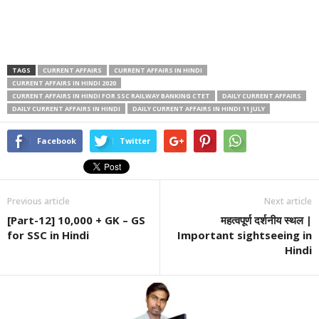
TAGS
CURRENT AFFAIRS
CURRENT AFFAIRS IN HINDI
CURRENT AFFAIRS IN HINDI 2020
CURRENT AFFAIRS IN HINDI FOR SSC RAILWAY BANKING CTET
DAILY CURRENT AFFAIRS
DAILY CURRENT AFFAIRS IN HINDI
DAILY CURRENT AFFAIRS IN HINDI 11 JULY
Facebook
Twitter
Previous article
Next article
[Part-12] 10,000 + GK – GS
महत्वपूर्ण दर्शनीय स्थल |
for SSC in Hindi
Important sightseeing in
Hindi