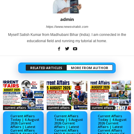
admin
https://www.newsviralsk.com
Myself Satish Kumar from Madhubani Bihar (India). I am connected in the
educational field and running my tutorial at home.
RELATED ARTICLES
MORE FROM AUTHOR
current affairs
current affairs
current affairs
Current Affairs
Current Affairs
Current Affairs
Today | 6 August
Today | 5 August
Today | 4 August
2026 Current
2026 Current
2026 Current
Affairs | Latest
Affairs | Latest
Affairs | Latest
Current Affairs
Current Affairs
Current Affairs
MCQ & Static GK
MCQ & Static GK
MCQ & Static GK