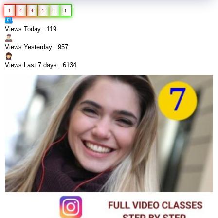
1
4
4
1
1
1
Views Today : 119
Views Yesterday : 957
Views Last 7 days : 6134