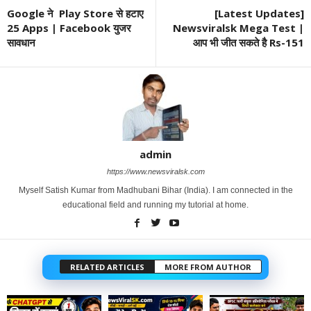
Google ने Play Store से हटाए
[Latest Updates]
25 Apps | Facebook युजर
Newsviralsk Mega Test |
सावधान
आप भी जीत सकते है Rs-151
admin
https://www.newsviralsk.com
Myself Satish Kumar from Madhubani Bihar (India). I am connected in the
educational field and running my tutorial at home.
RELATED ARTICLES
MORE FROM AUTHOR