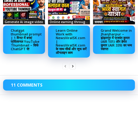
Generate Ai image video
Online earning through social media
समाचार
Chatgpt
Learn Online
Grand Welcome in
thumbnail prompt
Work with
Jhanjharpur –
| 1 मिनट में बनाएं
NewsViralSK.com
झंझारपुर में प्रशांत कुमार
प्रोफेशनल YouTube
|
(AIR 101) और हेमंत
Thumbnail – सिर्फ
NewsViralSK.com
कुमार (AIR 339) का भव्य
ChatGPT से!
के साथ सीखें और शुरू करें
स्वागत
ऑनलाइन काम
11 COMMENTS