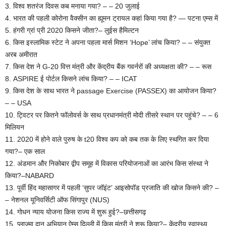
3. विश्व शतरंज दिवस कब मनाया गया? – – 20 जुलाई
4. भारत की पहली कोरोना वैक्सीन का ह्यूमन ट्रायल कहां किया गया है? — पटना एम्स में
5. हंगरी ग्रां प्री 2020 किसने जीता?– लुईस हैमिल्टन
6. किस इस्लामिक स्टेट ने अपना पहला मार्स मिशन ‘Hope’ लांच किया? – – संयुक्त
अरब अमीरात
7. किस देश ने G-20 वित्त मंत्री और केंद्रीय बैंक गवर्नरों की अध्यक्षता की? – – रूस
8. ASPIRE ई पोर्टल किसने लांच किया? – – ICAT
9. किस देश के साथ भारत ने passage Exercise (PASSEX) का आयोजन किया?
– – USA
10. ट्विटर पर कितने फॉलोवर्स के साथ प्रधानमंत्री मोदी तीसरे स्थान पर पहुंचे? – – 6
मिलियन
11. 2020 में होने वाले पुरुष के t20 विश्व कप को कब तक के लिए स्थगित कर दिया
गया?– एक साल
12. अंडमान और निकोबार द्वीप समूह में विकास परियोजनाओं का आरंभ किस संस्था ने
किया?–NABARD
13. पूर्वी हिंद महासागर में पहली ‘सुपर जॉइंट’ आइसोपॉड प्रजाति की खोज किसने की? –
– नेशनल यूनिवर्सिटी ऑफ सिंगापुर (NUS)
14. गोधन न्याय योजना किस राज्य में शुरू हुई?–छत्तीसगढ़
15. प्लाज्मा दान अभियान ऐम्स दिल्ली में किस मंत्री ने शुरू किया?– केंद्रीय स्वास्थ्य