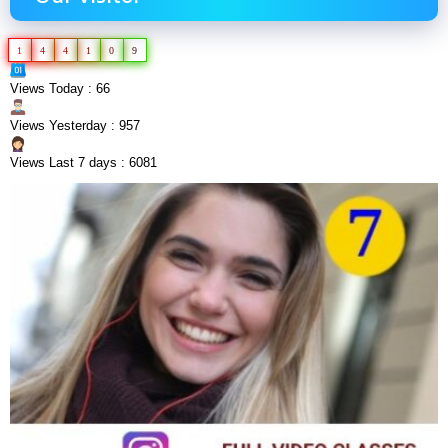
1
4
4
1
0
9
Views Today : 66
Views Yesterday : 957
Views Last 7 days : 6081