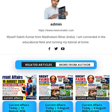
admin
https://www.newsviralsk.com
Myself Satish Kumar from Madhubani Bihar (India). I am connected in the
educational field and running my tutorial at home.
RELATED ARTICLES
MORE FROM AUTHOR
current affairs
current affairs
current affairs
Current Affairs
Current Affairs
Current Affairs
Today | 10
Today | 9 August
Today | 8 August
August 2026
2026 Current
2026 Current