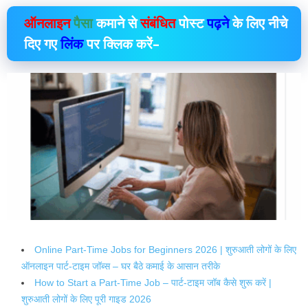
ऑनलाइन
पैसा
कमाने से
संबंधित
पोस्ट
पढ़ने
के लिए नीचे
दिए गए
लिंक
पर क्लिक करें–
Online Part-Time Jobs for Beginners 2026 | शुरुआती लोगों के लिए
ऑनलाइन पार्ट-टाइम जॉब्स – घर बैठे कमाई के आसान तरीके
How to Start a Part-Time Job – पार्ट-टाइम जॉब कैसे शुरू करें |
शुरुआती लोगों के लिए पूरी गाइड 2026