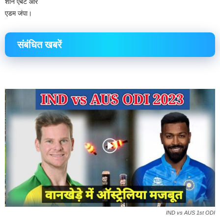
शीन एबट और
एडम जंपा।
संबंधित खबरें
IND vs AUS 1st ODI