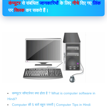
कंप्यूटर
से संबंधित
जानकारियों
के लिए
नीचे
दिए गए
लिंक
पर
क्लिक
कर सकते हैं।
कम्प्यूटर सॉफ्टवेयर क्या होता है ? What is computer software in
Hindi?
Computer की 5 बातें बहुत जरूरी | Computer Tips in Hindi