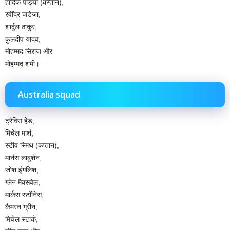
हार्दिक पांड्या (कप्‍तान),
रवींद्र जडेजा,
शार्दुल ठाकुर,
कुलदीप यादव,
मोहम्‍मद सिराज और
मोहम्‍मद शमी।
Australia squad
ट्रेविस हेड,
मिचेल मार्श,
स्‍टीव स्मिथ (कप्‍तान),
मार्नस लाबुशेन,
जोश इंगलिश,
ग्‍लेन मैक्‍सवेल,
मार्कस स्टॉनिस,
कैमरन ग्रीन,
मिचेल स्‍टार्क,