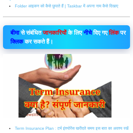
Folder आइकन को कैसे छुपाते हैं | Taskbar में अपना नाम कैसे दिखाए
बीमा
से संबंधित
जानकारियों
के लिए
नीचे
दिए गए
लिंक
पर
क्लिक
कर सकते हैं।
Term Insurance Plan : टर्म इंश्योरेंस खरीदते समय इस बात का अवश्य रखें