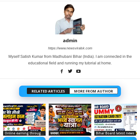
admin
https://www.newsviralsk.com
Myself Satish Kumar from Madhubani Bihar (India). I am connected in the
educational field and running my tutorial at home.
RELATED ARTICLES
MORE FROM AUTHOR
Online earning through social media
समाचार
Bihar Board latest news