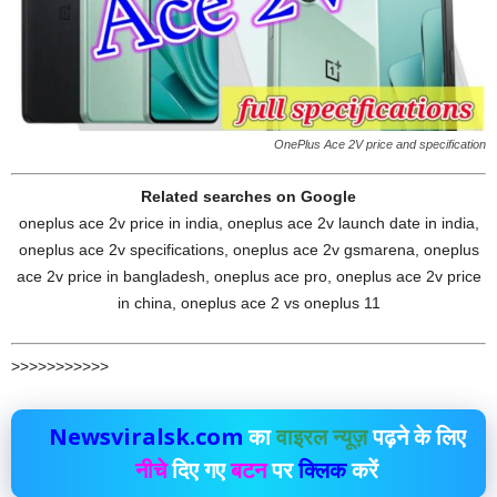
OnePlus Ace 2V price and specification
Related searches on Google
oneplus ace 2v price in india, oneplus ace 2v launch date in india,
oneplus ace 2v specifications, oneplus ace 2v gsmarena, oneplus
ace 2v price in bangladesh, oneplus ace pro, oneplus ace 2v price
in china, oneplus ace 2 vs oneplus 11
>>>>>>>>>>>
Newsviralsk.com
का
वाइरल न्यूज़
पढ़ने के लिए
नीचे
दिए गए
बटन
पर
क्लिक
करें