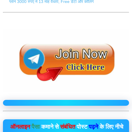
प्लान 3000 रुपए में 13 माह वैधता, Free डेटा और कॉलिंग
ऑनलाइन
पैसा
कमाने से
संबंधित
पोस्ट
पढ़ने
के लिए नीचे