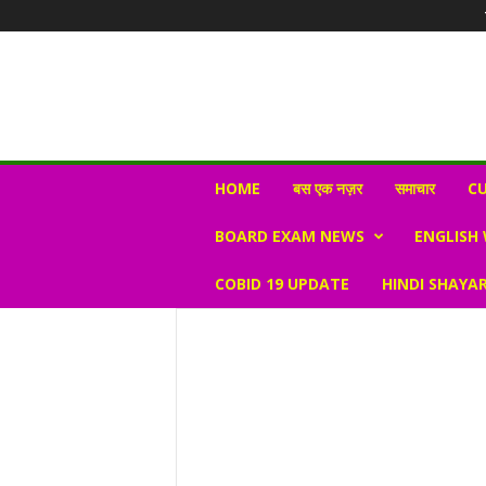
N
HOME
बस एक नज़र
समाचार
CU
e
w
BOARD EXAM NEWS
ENGLISH
s
V
COBID 19 UPDATE
HINDI SHAYAR
i
r
a
l
S
K