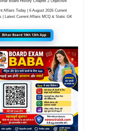
Bihar Board History Chapter 2 Objective
nt Affairs Today | 6 August 2026 Current
rs | Latest Current Affairs MCQ & Static GK
Bihar Board 10th 12th App