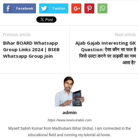
Facebook
Twitter
Previous article
Next article
Bihar BOARD Whatsapp
Ajab Gajab Interesting GK
Group Links 2024 | BSEB
Question: ऐसा कौन सा फल है
Whatsapp Group join
जिसे उल्टा करने पर लड़की का नाम
आता है?
admin
https://www.newsviralsk.com
Myself Satish Kumar from Madhubani Bihar (India). I am connected in the
educational field and running my tutorial at home.