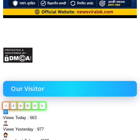
Our Visitor
1
4
4
0
2
1
Views Today : 663
Views Yesterday : 977