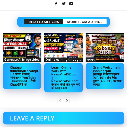
RELATED ARTICLES
MORE FROM AUTHOR
Generate Ai image video
Online earning through social media
समाचार
Chatgpt
Learn Online
Grand Welcome in
thumbnail prompt
Work with
Jhanjharpur –
| 1 मिनट में बनाएं
NewsViralSK.com
झंझारपुर में प्रशांत कुमार
प्रोफेशनल YouTube
|
(AIR 101) और हेमंत
Thumbnail – सिर्फ
NewsViralSK.com
कुमार (AIR 339) का भव्य
ChatGPT से!
के साथ सीखें और शुरू करें
स्वागत
ऑनलाइन काम
LEAVE A REPLY