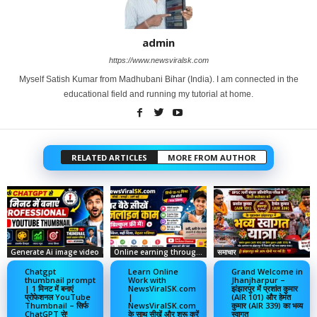
admin
https://www.newsviralsk.com
Myself Satish Kumar from Madhubani Bihar (India). I am connected in the
educational field and running my tutorial at home.
RELATED ARTICLES
MORE FROM AUTHOR
Generate Ai image video
Online earning through social media
समाचार
Chatgpt
Learn Online
Grand Welcome in
thumbnail prompt
Work with
Jhanjharpur –
| 1 मिनट में बनाएं
NewsViralSK.com
झंझारपुर में प्रशांत कुमार
प्रोफेशनल YouTube
|
(AIR 101) और हेमंत
Thumbnail – सिर्फ
NewsViralSK.com
कुमार (AIR 339) का भव्य
ChatGPT से!
के साथ सीखें और शुरू करें
स्वागत