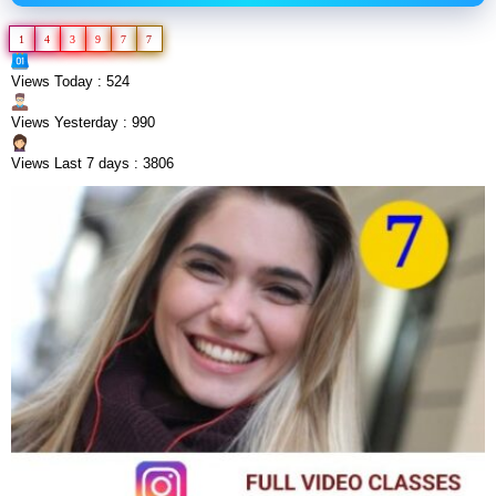
1
4
3
9
7
7
Views Today : 524
Views Yesterday : 990
Views Last 7 days : 3806