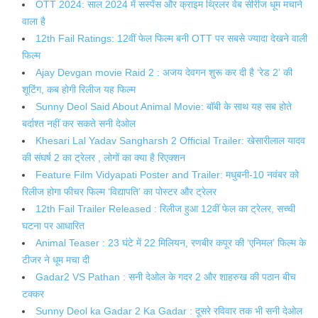
OTT 2024: साल 2024 में सस्पेंस और क्राइम थ्रिलर वेब सीरीज धूम मचाने
वाला है
12th Fail Ratings: 12वीं फेल फिल्म बनी OTT पर सबसे ज्यादा देखने वाली
फिल्म
Ajay Devgan movie Raid 2 : अजय देवगन शुरू कर दी है ‘रेड 2’ की
शूटिंग, कब होगी रिलीज यह फिल्म
Sunny Deol Said About Animal Movie: बॉबी के साथ यह सब होते
बर्दाश्त नहीं कर सकते सनी देओल
Khesari Lal Yadav Sangharsh 2 Official Trailer: खेसारीलाल यादव
की संघर्ष 2 का ट्रेलर , लोगों का क्या है रिएक्शन
Feature Film Vidyapati Poster and Trailer: मधुबनी-10 नवंबर को
रिलीज होगा फीचर फिल्म ‘विद्यापति’ का पोस्टर और ट्रेलर
12th Fail Trailer Released : रिलीज हुआ 12वीं फेल का ट्रेलर, सच्ची
घटना पर आधारित
Animal Teaser : 23 घंटे में 22 मिलियन, रणबीर कपूर की ‘एनिमल’ फ‍िल्‍म के
टीजर ने धूम मचा दी
Gadar2 VS Pathan : सनी देओल के गदर 2 और शाहरुख की पठान बीच
टक्कर
Sunny Deol ka Gadar 2 Ka Gadar : दूसरे रविवार तक भी सनी देओल