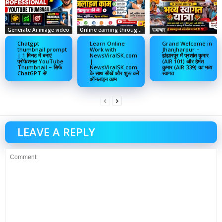
Generate Ai image video
Online earning through social media
समाचार
Chatgpt
Learn Online
Grand Welcome in
thumbnail prompt
Work with
Jhanjharpur –
| 1 मिनट में बनाएं
NewsViralSK.com
झंझारपुर में प्रशांत कुमार
प्रोफेशनल YouTube
|
(AIR 101) और हेमंत
Thumbnail – सिर्फ
NewsViralSK.com
कुमार (AIR 339) का भव्य
ChatGPT से!
के साथ सीखें और शुरू करें
स्वागत
ऑनलाइन काम
LEAVE A REPLY