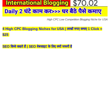
High CPC Low Competition Blogging Niche for USA
4 High CPC Blogging Niches for USA | लाखों रुपए कमाए 1 Click =
$25
SEO किसे कहते हैं | SEO वेबसाइट के लिए क्यों जरूरी है