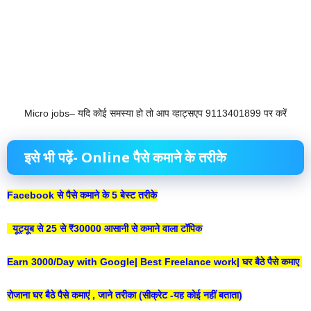
Micro jobs– यदि कोई समस्या हो तो आप व्हाट्सएप 9113401899 पर करें
इसे भी पढ़ें- Online पैसे कमाने के तरीके
Facebook से पैसे कमाने के 5 बेस्ट तरीके
यूट्यूब से 25 से ₹30000 आसानी से कमाने वाला टॉपिक
Earn 3000/Day with Google| Best Freelance work| घर बैठे पैसे कमाए
रोजाना घर बैठे पैसे कमाएं , जाने तरीका (सीक्रेट -यह कोई नहीं बताता
)